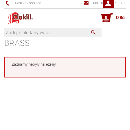
+420 732 999 388
OBCHOD@CINKILI.CZ
0
0 Kč
BRASS
Záznamy nebyly nalezeny...