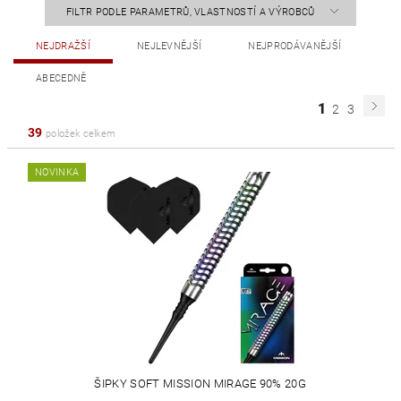
FILTR PODLE PARAMETRŮ, VLASTNOSTÍ A VÝROBCŮ
NEJDRAŽŠÍ
NEJLEVNĚJŠÍ
NEJPRODÁVANĚJŠÍ
ABECEDNĚ
1
2
3
39
položek celkem
NOVINKA
ŠIPKY SOFT MISSION MIRAGE 90% 20G