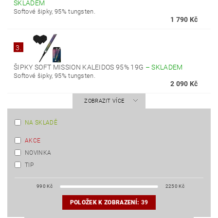
SKLADEM
Softové šipky, 95% tungsten.
1 790 Kč
3.
ŠIPKY SOFT MISSION KALEIDOS 95% 19G
–
SKLADEM
Softové šipky, 95% tungsten.
2 090 Kč
ZOBRAZIT VÍCE
NA SKLADĚ
AKCE
NOVINKA
TIP
990
Kč
2250
Kč
POLOŽEK K ZOBRAZENÍ:
39