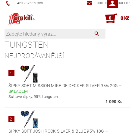
+420 732 999 388
OBCHOD@CINKILI.CZ
0
0 Kč
TUNGSTEN
NEJPRODÁVANĚJŠÍ
1.
ŠIPKY SOFT MISSION MIKE DE DECKER SILVER 95% 20G
–
SKLADEM
Softové šipky, 95% tungsten.
1 090 Kč
2.
ŠIPKY SOFT JOSH ROCK SILVER & BLUE 95% 18G
–