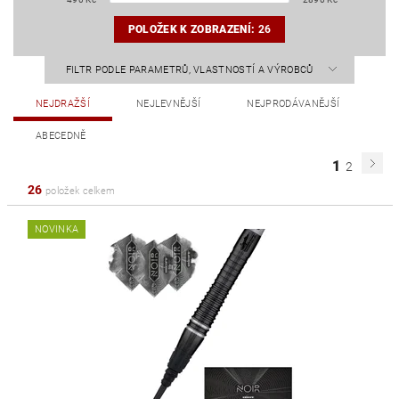
POLOŽEK K ZOBRAZENÍ:
26
FILTR PODLE PARAMETRŮ, VLASTNOSTÍ A VÝROBCŮ
NEJDRAŽŠÍ
NEJLEVNĚJŠÍ
NEJPRODÁVANĚJŠÍ
ABECEDNĚ
1
2
26
položek celkem
NOVINKA