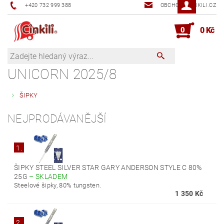
+420 732 999 388
OBCHOD@CINKILI.CZ
0
0 Kč
UNICORN 2025/8
ŠIPKY
NEJPRODÁVANĚJŠÍ
1.
ŠIPKY STEEL SILVER STAR GARY ANDERSON STYLE C 80%
25G
–
SKLADEM
Steelové šipky, 80% tungsten.
1 350 Kč
2.