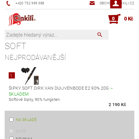
+420 732 999 388
OBCHOD@CINKILI.CZ
0
0 Kč
SOFT
NEJPRODÁVANĚJŠÍ
1.
ŠIPKY SOFT DIRK VAN DUIJVENBODE E2 90% 20G
–
SKLADEM
Softové šipky, 90% tungsten.
2 190 Kč
NA SKLADĚ
AKCE