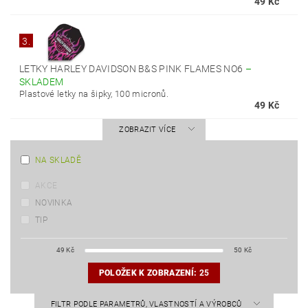
49 Kč
3.
LETKY HARLEY DAVIDSON B&S PINK FLAMES NO6
–
SKLADEM
Plastové letky na šipky, 100 micronů.
49 Kč
ZOBRAZIT VÍCE
NA SKLADĚ
AKCE
NOVINKA
TIP
49
Kč
50
Kč
POLOŽEK K ZOBRAZENÍ:
25
FILTR PODLE PARAMETRŮ, VLASTNOSTÍ A VÝROBCŮ