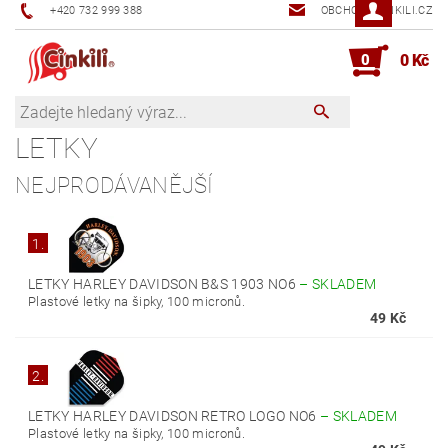
+420 732 999 388
OBCHOD@CINKILI.CZ
0
0 Kč
LETKY
NEJPRODÁVANĚJŠÍ
1.
LETKY HARLEY DAVIDSON B&S 1903 NO6
–
SKLADEM
Plastové letky na šipky, 100 micronů.
49 Kč
2.
LETKY HARLEY DAVIDSON RETRO LOGO NO6
–
SKLADEM
Plastové letky na šipky, 100 micronů.