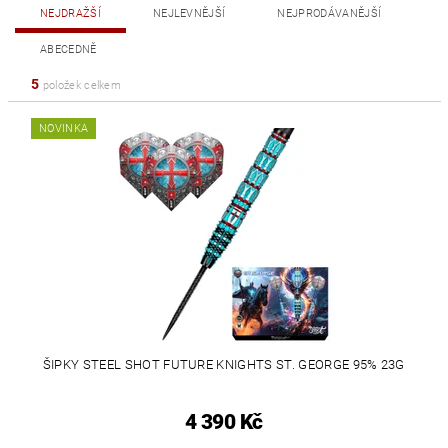
NEJDRAŽŠÍ
NEJLEVNĚJŠÍ
NEJPRODÁVANĚJŠÍ
ABECEDNĚ
5
položek celkem
NOVINKA
ŠIPKY STEEL SHOT FUTURE KNIGHTS ST. GEORGE 95% 23G
4 390 Kč