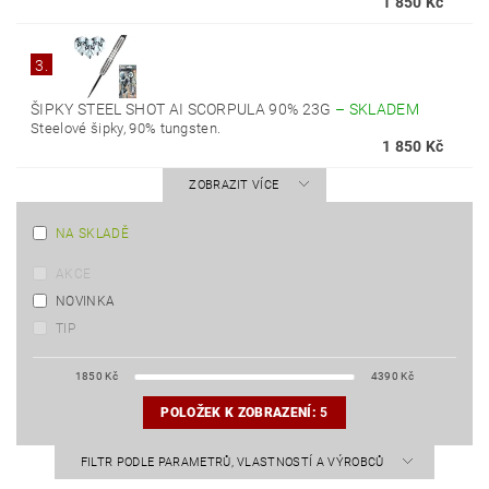
1 850 Kč
3.
ŠIPKY STEEL SHOT AI SCORPULA 90% 23G
–
SKLADEM
Steelové šipky, 90% tungsten.
1 850 Kč
ZOBRAZIT VÍCE
NA SKLADĚ
AKCE
NOVINKA
TIP
1850
Kč
4390
Kč
POLOŽEK K ZOBRAZENÍ:
5
FILTR PODLE PARAMETRŮ, VLASTNOSTÍ A VÝROBCŮ