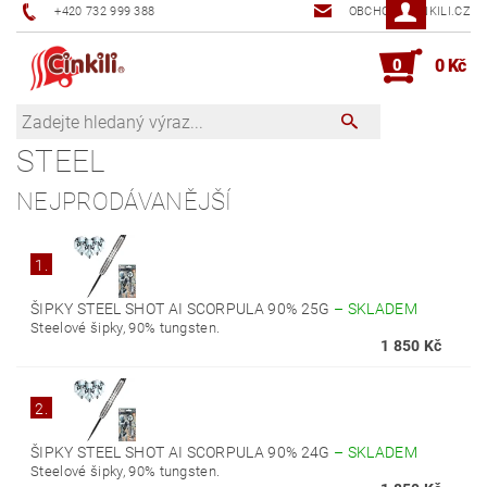
+420 732 999 388
OBCHOD@CINKILI.CZ
0
0 Kč
STEEL
NEJPRODÁVANĚJŠÍ
1.
ŠIPKY STEEL SHOT AI SCORPULA 90% 25G
–
SKLADEM
Steelové šipky, 90% tungsten.
1 850 Kč
2.
ŠIPKY STEEL SHOT AI SCORPULA 90% 24G
–
SKLADEM
Steelové šipky, 90% tungsten.