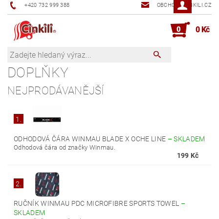
+420 732 999 388
OBCHOD@CINKILI.CZ
0
0 Kč
DOPLŇKY
NEJPRODÁVANĚJŠÍ
1.
ODHODOVÁ ČÁRA WINMAU BLADE X OCHE LINE
–
SKLADEM
Odhodová čára od značky Winmau.
199 Kč
2.
RUČNÍK WINMAU PDC MICROFIBRE SPORTS TOWEL
–
SKLADEM