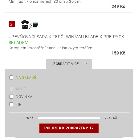
Mini ručník o rozměrech 30 cm x 30 cm.
249 Kč
3.
UPEVŇOVACÍ SADA K TERČI WINMAU BLADE X PRE-PACK
–
SKLADEM
Kompletní montážní sada k sisalovým terčům.
159 Kč
ZOBRAZIT VÍCE
NA SKLADĚ
AKCE
NOVINKA
TIP
75
Kč
7250
Kč
POLOŽEK K ZOBRAZENÍ:
17