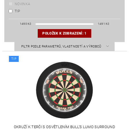
NOVINKA
TIP
1490
Kč
1491
Kč
POLOŽEK K ZOBRAZENÍ:
1
FILTR PODLE PARAMETRŮ, VLASTNOSTÍ A VÝROBCŮ
TIP
OKRUŽÍ K TERČI S OSVĚTLENÍM BULL'S LUMO SURROUND