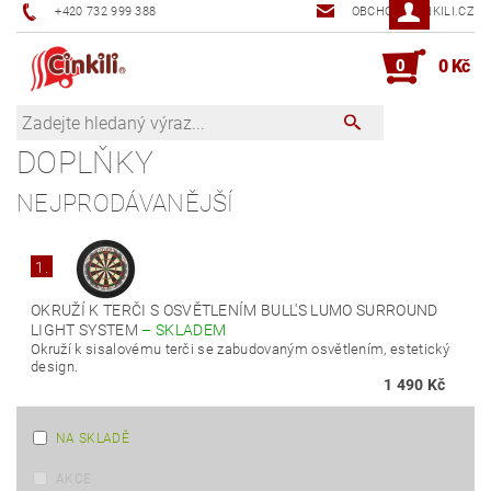
+420 732 999 388
OBCHOD@CINKILI.CZ
0
0 Kč
DOPLŇKY
NEJPRODÁVANĚJŠÍ
1.
OKRUŽÍ K TERČI S OSVĚTLENÍM BULL'S LUMO SURROUND
LIGHT SYSTEM
–
SKLADEM
Okruží k sisalovému terči se zabudovaným osvětlením, estetický
design.
1 490 Kč
NA SKLADĚ
AKCE