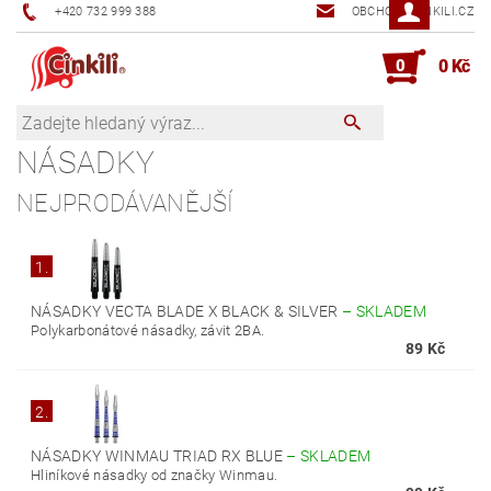
+420 732 999 388
OBCHOD@CINKILI.CZ
0
0 Kč
NÁSADKY
NEJPRODÁVANĚJŠÍ
1.
NÁSADKY VECTA BLADE X BLACK & SILVER
–
SKLADEM
Polykarbonátové násadky, závit 2BA.
89 Kč
2.
NÁSADKY WINMAU TRIAD RX BLUE
–
SKLADEM
Hliníkové násadky od značky Winmau.