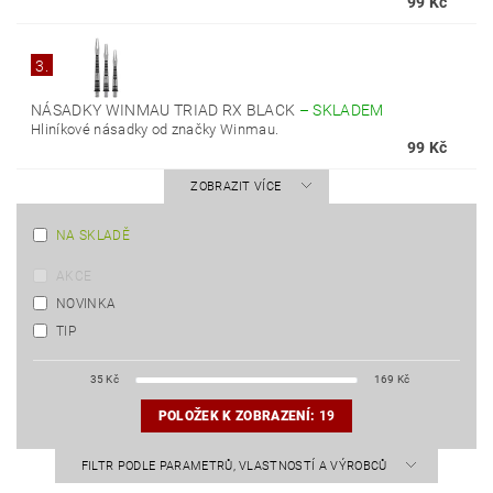
99 Kč
3.
NÁSADKY WINMAU TRIAD RX BLACK
–
SKLADEM
Hliníkové násadky od značky Winmau.
99 Kč
ZOBRAZIT VÍCE
NA SKLADĚ
AKCE
NOVINKA
TIP
35
Kč
169
Kč
POLOŽEK K ZOBRAZENÍ:
19
FILTR PODLE PARAMETRŮ, VLASTNOSTÍ A VÝROBCŮ