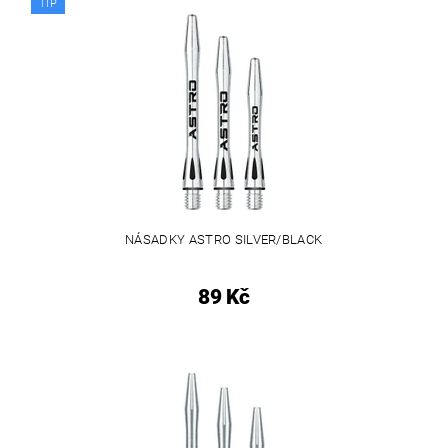
TIP
NÁSADKY ASTRO SILVER/BLACK
89 Kč