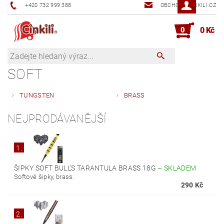
+420 732 999 388
OBCHOD@CINKILI.CZ
0
0 Kč
SOFT
TUNGSTEN
BRASS
NEJPRODÁVANĚJŠÍ
1.
ŠIPKY SOFT BULL'S TARANTULA BRASS 18G
–
SKLADEM
Softové šipky, brass.
290 Kč
2.