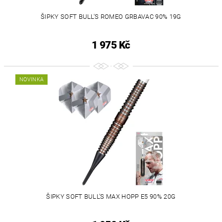
ŠIPKY SOFT BULL'S ROMEO GRBAVAC 90% 19G
1 975 Kč
NOVINKA
ŠIPKY SOFT BULL'S MAX HOPP E5 90% 20G