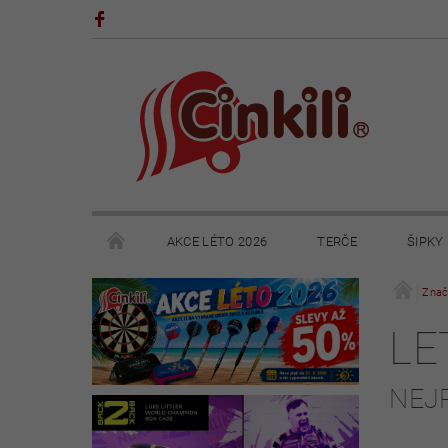
AKCE LÉTO 2026
TERČE
ŠIPKY
POHÁRY A TROFEJE
VÝPRODEJ
HRY
Znač
LE
KONTAKTY
NAPIŠTE NÁM
OBCHODNÍ 
NEJ