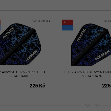
Kód:
38206904
Kód:
AKCE
TIP
Y AIRWING GERWYN PRICE BLUE
LETKY AIRWING GERWYN PRIC
STANDARD
V-STANDARD
225 Kč
225