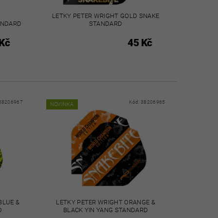
LETKY PETER WRIGHT GOLD SNAKE
ANDARD
STANDARD
Kč
45 Kč
38206967
Kód:
38206965
NOVINKA
BLUE &
LETKY PETER WRIGHT ORANGE &
D
BLACK YIN YANG STANDARD