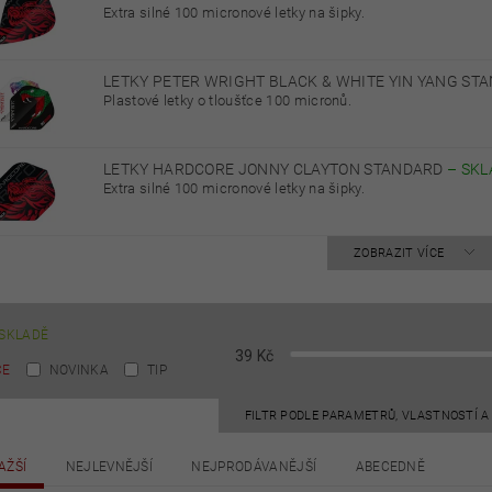
Extra silné 100 micronové letky na šipky.
LETKY PETER WRIGHT BLACK & WHITE YIN YANG S
Plastové letky o tloušťce 100 micronů.
LETKY HARDCORE JONNY CLAYTON STANDARD
–
SKL
Extra silné 100 micronové letky na šipky.
ZOBRAZIT VÍCE
SKLADĚ
39
Kč
CE
NOVINKA
TIP
FILTR PODLE PARAMETRŮ, VLASTNOSTÍ 
AŽŠÍ
NEJLEVNĚJŠÍ
NEJPRODÁVANĚJŠÍ
ABECEDNĚ