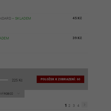
45 Kč
TANDARD
–
SKLADEM
39 Kč
ADEM
POLOŽEK K ZOBRAZENÍ:
60
225
Kč
A VÝROBCŮ
1
2
3
4