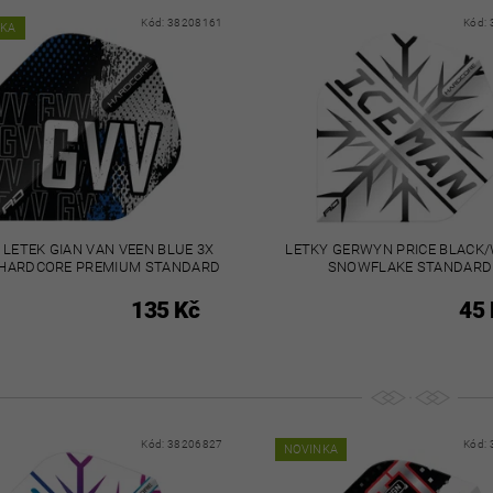
Kód:
38208161
Kód:
NKA
 LETEK GIAN VAN VEEN BLUE 3X
LETKY GERWYN PRICE BLACK
HARDCORE PREMIUM STANDARD
SNOWFLAKE STANDARD
135 Kč
45 
Kód:
38206827
Kód:
NOVINKA