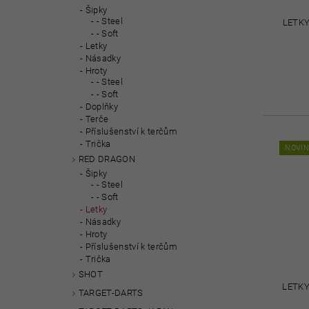
Šipky
- Steel
LETKY
- Soft
Letky
Násadky
Hroty
- Steel
- Soft
Doplňky
Terče
Příslušenství k terčům
Trička
NOVI
RED DRAGON
Šipky
- Steel
- Soft
Letky
Násadky
Hroty
Příslušenství k terčům
Trička
SHOT
LETKY
TARGET-DARTS