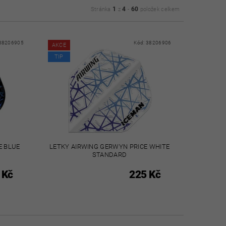
1
4
60
Stránka
z
-
položek celkem
38206905
Kód:
38206906
AKCE
TIP
E BLUE
LETKY AIRWING GERWYN PRICE WHITE
STANDARD
 Kč
225 Kč