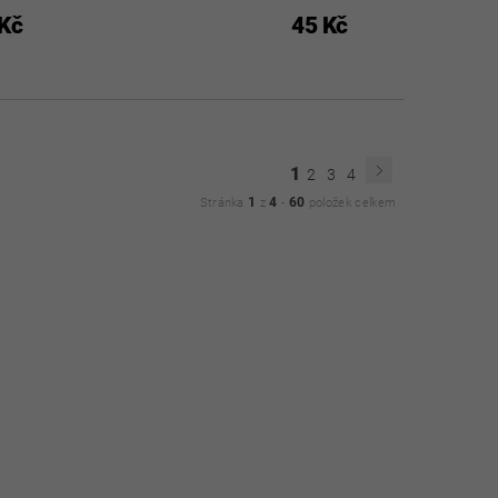
Kč
45 Kč
1
2
3
4
1
4
60
Stránka
z
-
položek celkem