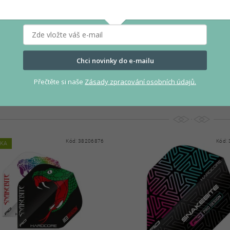
 JONNY CLAYTON GOLD DRAGON
LETKY JONNY CLAYTON RED &
KITE
YIN YANG STANDARD
Chci novinky do e-mailu
45 Kč
45 
Přečtěte si naše
Zásady zpracování osobních údajů.
Kód:
38206876
Kód:
NKA