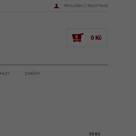
|
PŘIHLÁŠENÍ
REGISTRACE
0
0 Kč
KAZY
ZNAČKY
NOVINKY 2022
NOVINKY 2021
ŽENÍ
39 Kč