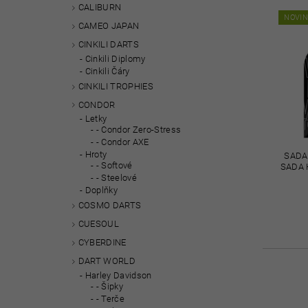
CALIBURN
NOVI
CAMEO JAPAN
CINKILI DARTS
Cinkili Diplomy
Cinkili Čáry
CINKILI TROPHIES
CONDOR
Letky
- Condor Zero-Stress
- Condor AXE
Hroty
SADA
- Softové
SADA 
- Steelové
Doplňky
COSMO DARTS
CUESOUL
CYBERDINE
DART WORLD
Harley Davidson
- Šipky
- Terče