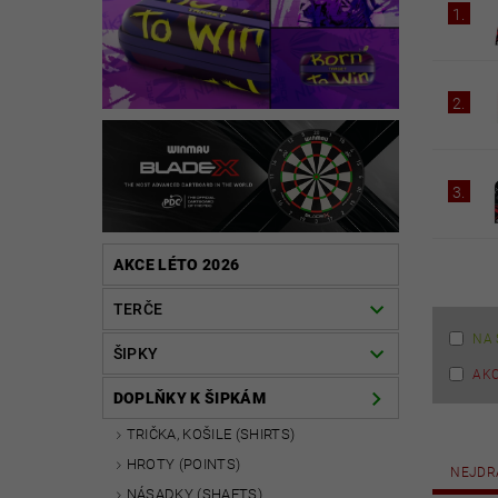
1.
2.
3.
AKCE LÉTO 2026
TERČE
NA 
ŠIPKY
AK
DOPLŇKY K ŠIPKÁM
TRIČKA, KOŠILE (SHIRTS)
HROTY (POINTS)
NEJDR
NÁSADKY (SHAFTS)