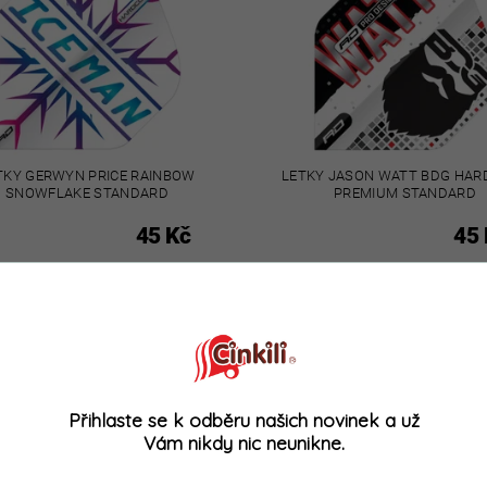
TKY GERWYN PRICE RAINBOW
LETKY JASON WATT BDG HAR
SNOWFLAKE STANDARD
PREMIUM STANDARD
45 Kč
45 
Kód:
38206722
Kód:
NOVINKA
Přihlaste se k odběru našich novinek a už
Vám nikdy nic neunikne.