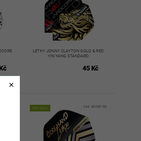
DCORE
LETKY JONNY CLAYTON GOLD & RED
YIN YANG STANDARD
Kč
45 Kč
38206971
Kód:
38208159
NOVINKA