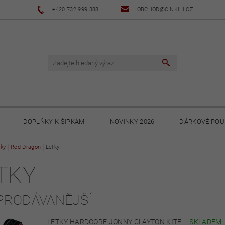
+420 732 999 388
OBCHOD@CINKILI.CZ
DOPLŇKY K ŠIPKÁM
NOVINKY 2026
DÁRKOVÉ POU
ky
Red Dragon
NOVINKY 2025
Letky
NOVINKY 2024
NOVINKY 2023
TKY
PODMÍNKY
OCHRANA OSOBNÍCH ÚDAJŮ
SOUBORY KE STA
PRODÁVANĚJŠÍ
LETKY HARDCORE JONNY CLAYTON KITE
–
SKLADEM