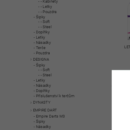
- Kabinety
- Letky
- Pouzdra
Šipky
- Soft
- Steel
Doplňky
Letky
Násadky
LE
Terče
Pouzdra
DESIGNA
Šipky
- Soft
- Steel
Letky
Násadky
Doplňky
Příslušenství k terčům
DYNASTY
EMPIRE DART
Empire Darts M3
Šipky
Násadky