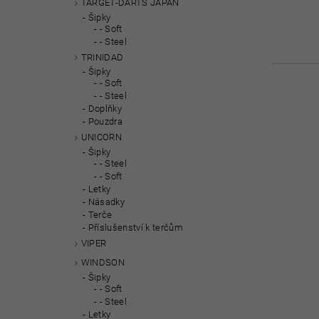
TARGET-DARTS JAPAN
Šipky
- Soft
- Steel
TRINIDAD
Šipky
- Soft
- Steel
Doplňky
Pouzdra
UNICORN
Šipky
- Steel
- Soft
Letky
Násadky
Terče
Příslušenství k terčům
VIPER
WINDSON
Šipky
- Soft
- Steel
Letky