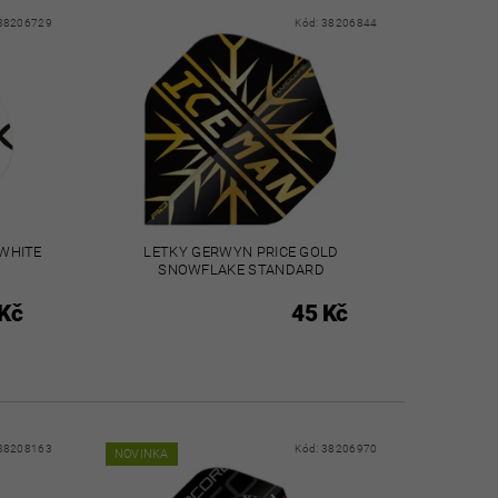
38206729
Kód:
38206844
/WHITE
LETKY GERWYN PRICE GOLD
SNOWFLAKE STANDARD
Kč
45 Kč
38208163
Kód:
38206970
NOVINKA