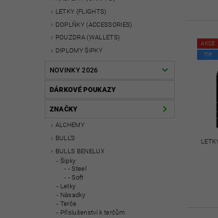
LETKY (FLIGHTS)
DOPLŇKY (ACCESSORIES)
POUZDRA (WALLETS)
AKCE
DIPLOMY ŠIPKY
TIP
NOVINKY 2026
DÁRKOVÉ POUKAZY
ZNAČKY
ALCHEMY
BULL'S
LETK
BULLS BENELUX
Šipky
- Steel
- Soft
Letky
Násadky
Terče
Příslušenství k terčům