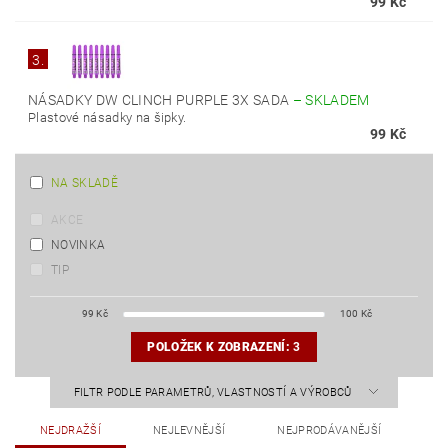
99 Kč
3.
NÁSADKY DW CLINCH PURPLE 3X SADA
–
SKLADEM
Plastové násadky na šipky.
99 Kč
NA SKLADĚ
AKCE
NOVINKA
TIP
99
Kč
100
Kč
POLOŽEK K ZOBRAZENÍ:
3
FILTR PODLE PARAMETRŮ, VLASTNOSTÍ A VÝROBCŮ
NEJDRAŽŠÍ
NEJLEVNĚJŠÍ
NEJPRODÁVANĚJŠÍ