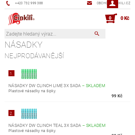
+420 732 999 388
OBCHOD@CINKILI.CZ
0
0 Kč
NÁSADKY
NEJPRODÁVANĚJŠÍ
1.
NÁSADKY DW CLINCH LIME 3X SADA
–
SKLADEM
Plastové násadky na šipky.
99 Kč
2.
NÁSADKY DW CLINCH TEAL 3X SADA
–
SKLADEM
Plastové násadky na šipky.