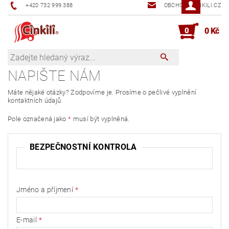
+420 732 999 388
OBCHOD@CINKILI.CZ
0
0 Kč
NAPIŠTE NÁM
Máte nějaké otázky? Zodpovíme je. Prosíme o pečlivé vyplnění
kontaktních údajů.
Pole označená jako
*
musí být vyplněná.
BEZPEČNOSTNÍ KONTROLA
Jméno a příjmení
E-mail