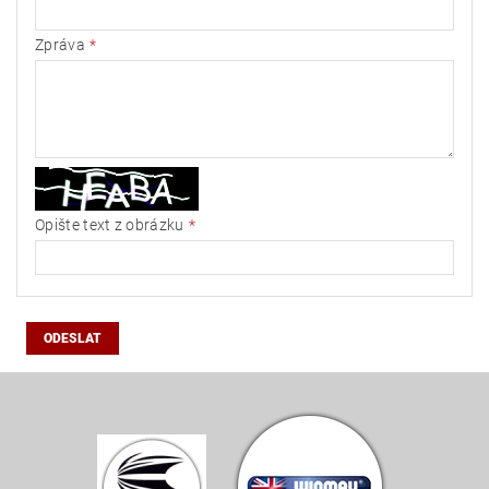
Zpráva
Opište text z obrázku