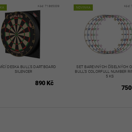
Kód:
71865009
Kód:
NKA
NOVINKA
ÍCÍ DESKA BULL'S DARTBOARD
SET BAREVNÝCH ČÍSELNÝCH 
SILENCER
BULL'S COLORFULL NUMBER RI
5 KS
890 Kč
750