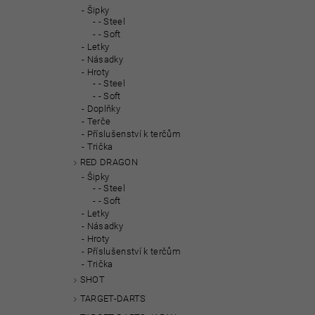
Šipky
- Steel
- Soft
Letky
Násadky
Hroty
- Steel
- Soft
Doplňky
Terče
Příslušenství k terčům
Trička
RED DRAGON
Šipky
- Steel
- Soft
Letky
Násadky
Hroty
Příslušenství k terčům
Trička
SHOT
TARGET-DARTS