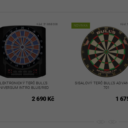
Kód:
51868008
Kód:
NOVINKA
ELEKTRONICKÝ TERČ BULL'S
SISALOVÝ TERČ BULL'S ADVA
NIVERSUM INTRO BLUE/RED
701
2 690 Kč
1 67