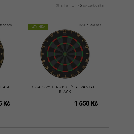
1
1
5
Stránka
z
-
položek celkem
51868001
Kód:
51868011
NOVINKA
NTAGE
SISALOVÝ TERČ BULL'S ADVANTAGE
BLACK
5 Kč
1 650 Kč