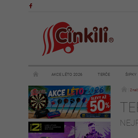
AKCE LÉTO 2026
TERČE
ŠIPKY
POHÁRY A TROFEJE
VÝPRODEJ
HRY
Znač
TE
KONTAKTY
NAPIŠTE NÁM
OBCHODNÍ 
NEJ