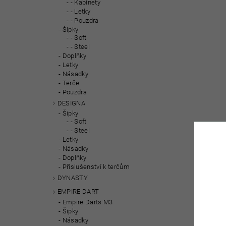
- Kabinety
- Letky
- Pouzdra
Šipky
- Soft
- Steel
Doplňky
Letky
Násadky
Terče
Pouzdra
DESIGNA
Šipky
- Soft
- Steel
Letky
Násadky
Doplňky
Příslušenství k terčům
DYNASTY
EMPIRE DART
Empire Darts M3
Šipky
Násadky