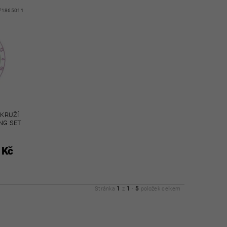
71865011
OKRUŽÍ
NG SET
 Kč
1
1
5
Stránka
z
-
položek celkem