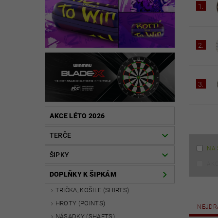
1.
2.
3.
AKCE LÉTO 2026
TERČE
NA 
ŠIPKY
AK
DOPLŇKY K ŠIPKÁM
TRIČKA, KOŠILE (SHIRTS)
HROTY (POINTS)
NEJDR
NÁSADKY (SHAFTS)