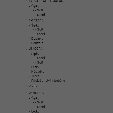
TARGET-DARTS JAPAN
Šipky
- Soft
- Steel
TRINIDAD
Šipky
- Soft
- Steel
Doplňky
Pouzdra
UNICORN
Šipky
- Steel
- Soft
Letky
Násadky
Terče
Příslušenství k terčům
VIPER
WINDSON
Šipky
- Soft
- Steel
Letky