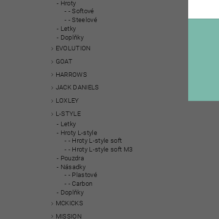
Hroty
- Softové
- Steelové
Letky
Doplňky
EVOLUTION
GOAT
HARROWS
JACK DANIELS
LOXLEY
L-STYLE
Letky
Hroty L-style
- Hroty L-style soft
- Hroty L-style soft M3
Pouzdra
Násadky
- Plastové
- Carbon
Doplňky
MCKICKS
MISSION