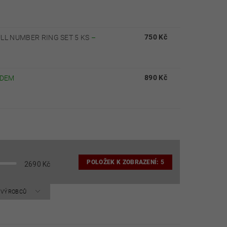
750 Kč
LL NUMBER RING SET 5 KS
–
890 Kč
ADEM
POLOŽEK K ZOBRAZENÍ:
5
2690
Kč
A VÝROBCŮ