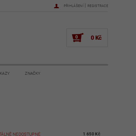
|
PŘIHLÁŠENÍ
REGISTRACE
0
0 Kč
KAZY
ZNAČKY
NOVINKY 2022
NOVINKY 2021
ŽENÍ
1 650 Kč
ÁLNĚ NEDOSTUPNÉ