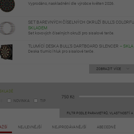
Vyprodáno, naskladnění dle výrobce květen 2026.
SET BAREVNÝCH ČÍSELNÝCH OKRUŽÍ BULL'S COLORFU
SKLADEM
Set kovových číselných okruží pro sisalové terče.
TLUMÍCÍ DESKA BULL'S DARTBOARD SILENCER
–
SKL
Deska tlumící hluk pro sisalové terče.
ZOBRAZIT VÍCE
SKLADĚ
750
Kč
CE
NOVINKA
TIP
FILTR PODLE PARAMETRŮ, VLASTNOSTÍ 
AŽŠÍ
NEJLEVNĚJŠÍ
NEJPRODÁVANĚJŠÍ
ABECEDNĚ