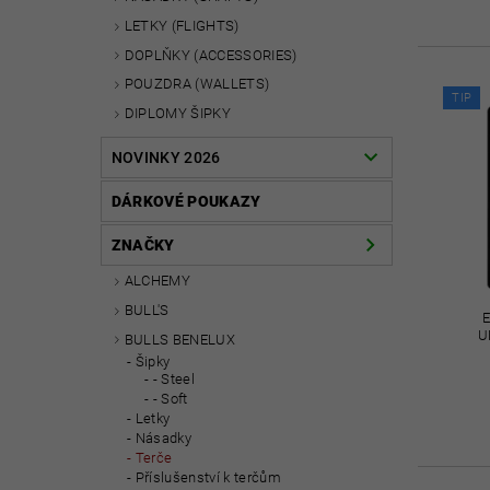
LETKY (FLIGHTS)
DOPLŇKY (ACCESSORIES)
POUZDRA (WALLETS)
TIP
DIPLOMY ŠIPKY
NOVINKY 2026
DÁRKOVÉ POUKAZY
ZNAČKY
ALCHEMY
BULL'S
U
BULLS BENELUX
Šipky
- Steel
- Soft
Letky
Násadky
Terče
Příslušenství k terčům