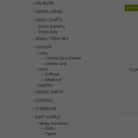
CALIBURN
NOVI
CAMEO JAPAN
CINKILI DARTS
Cinkili Diplomy
Cinkili Čáry
CINKILI TROPHIES
CONDOR
Letky
- Condor Zero-Stress
- Condor AXE
Hroty
TLUM
- Softové
- Steelové
Doplňky
COSMO DARTS
CUESOUL
CYBERDINE
DART WORLD
Harley Davidson
- Šipky
- Terče