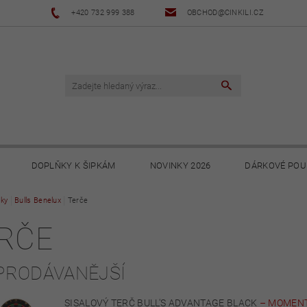
+420 732 999 388
OBCHOD@CINKILI.CZ
DOPLŇKY K ŠIPKÁM
NOVINKY 2026
DÁRKOVÉ POU
ky
Bulls Benelux
NOVINKY 2025
Terče
NOVINKY 2024
NOVINKY 2023
RČE
PODMÍNKY
OCHRANA OSOBNÍCH ÚDAJŮ
SOUBORY KE STA
PRODÁVANĚJŠÍ
SISALOVÝ TERČ BULL'S ADVANTAGE BLACK
–
MOMENT