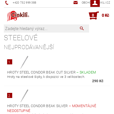
+420 732 999 388
OBCHOD@CINKILI.CZ
0
0 Kč
STEELOVÉ
NEJPRODÁVANĚJŠÍ
1.
HROTY STEEL CONDOR BEAK CUT SILVER
–
SKLADEM
Hroty na steelové šipky, k dispozici ve 3 velikostech.
290 Kč
2.
HROTY STEEL CONDOR BEAK SILVER
–
MOMENTÁLNĚ
NEDOSTUPNÉ