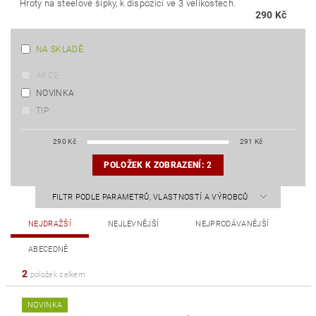
Hroty na steelové šipky, k dispozici ve 3 velikostech.
290 Kč
NA SKLADĚ
AKCE
NOVINKA
TIP
290
Kč
291
Kč
POLOŽEK K ZOBRAZENÍ:
2
FILTR PODLE PARAMETRŮ, VLASTNOSTÍ A VÝROBCŮ
NEJDRAŽŠÍ
NEJLEVNĚJŠÍ
NEJPRODÁVANĚJŠÍ
ABECEDNĚ
2
položek celkem
NOVINKA