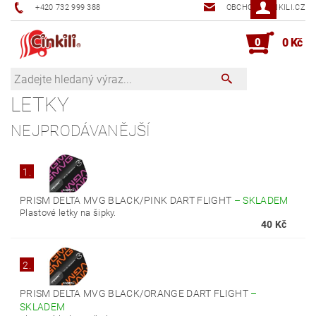
+420 732 999 388
OBCHOD@CINKILI.CZ
0
0 Kč
LETKY
NEJPRODÁVANĚJŠÍ
1.
PRISM DELTA MVG BLACK/PINK DART FLIGHT
–
SKLADEM
Plastové letky na šipky.
40 Kč
2.
PRISM DELTA MVG BLACK/ORANGE DART FLIGHT
–
SKLADEM