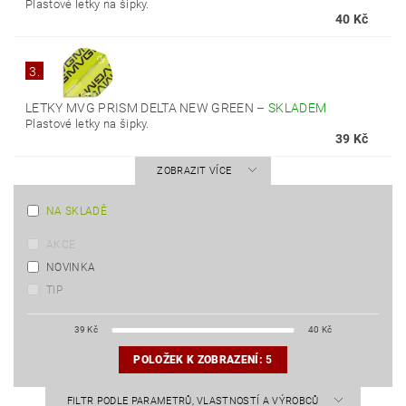
Plastové letky na šipky.
40 Kč
3.
LETKY MVG PRISM DELTA NEW GREEN
–
SKLADEM
Plastové letky na šipky.
39 Kč
ZOBRAZIT VÍCE
NA SKLADĚ
AKCE
NOVINKA
TIP
39
Kč
40
Kč
POLOŽEK K ZOBRAZENÍ:
5
FILTR PODLE PARAMETRŮ, VLASTNOSTÍ A VÝROBCŮ