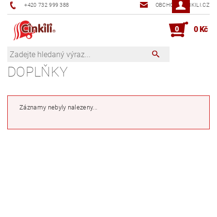
+420 732 999 388
OBCHOD@CINKILI.CZ
0
0 Kč
DOPLŇKY
Záznamy nebyly nalezeny...