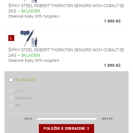
ŠIPKY STEEL ROBERT THORNTON SENIORS WCH COBALT SE
26G
–
SKLADEM
Steelové šipky, 90% tungsten.
1 890 Kč
3.
ŠIPKY STEEL ROBERT THORNTON SENIORS WCH COBALT SE
24G
–
SKLADEM
Steelové šipky, 90% tungsten.
1 890 Kč
NA SKLADĚ
AKCE
NOVINKA
TIP
39
Kč
1890
Kč
POLOŽEK K ZOBRAZENÍ:
3