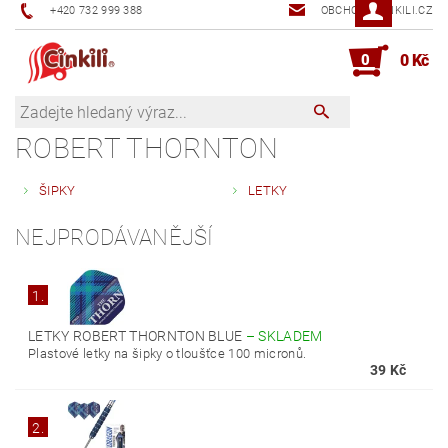
+420 732 999 388
OBCHOD@CINKILI.CZ
0
0 Kč
ROBERT THORNTON
ŠIPKY
LETKY
NEJPRODÁVANĚJŠÍ
1.
LETKY ROBERT THORNTON BLUE
–
SKLADEM
Plastové letky na šipky o tloušťce 100 micronů.
39 Kč
2.