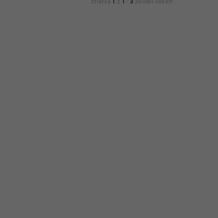
1
1
3
Stránka
z
-
položek celkem