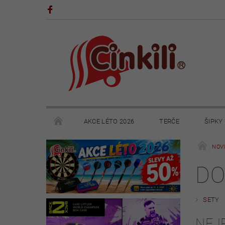
AKCE LÉTO 2026
TERČE
ŠIPKY
POHÁRY A TROFEJE
VÝPRODEJ
HRY
NOV
DO
KONTAKTY
NAPIŠTE NÁM
OBCHODNÍ 
SETY
NEJ