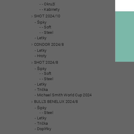
- Okruží
- Kabinety
SHOT 2024/10
Šipky
- Soft
- Steel
Letky
CONDOR 2024/8
Letky
Hroty
SHOT 2024/8
Šipky
- Soft
- Steel
Letky
Trička
Michael Smith World Cup 2024
BULL'S BENELUX 2024/8
Šipky
- Steel
Letky
Trička
Doplňky