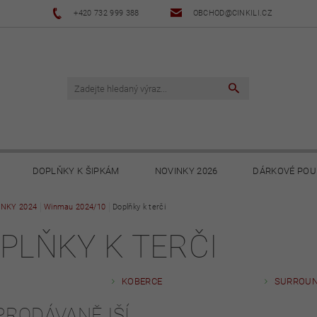
+420 732 999 388
OBCHOD@CINKILI.CZ
DOPLŇKY K ŠIPKÁM
NOVINKY 2026
DÁRKOVÉ POU
INKY 2024
NOVINKY 2025
Winmau 2024/10
Doplňky k terči
NOVINKY 2024
NOVINKY 2023
PLŇKY K TERČI
PODMÍNKY
OCHRANA OSOBNÍCH ÚDAJŮ
SOUBORY KE STA
KOBERCE
SURROU
PRODÁVANĚJŠÍ