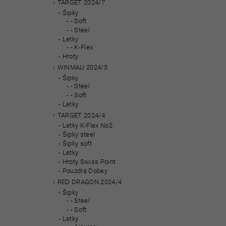
TARGET 2024/7
Šipky
- Soft
- Steel
Letky
- K-Flex
Hroty
WINMAU 2024/5
Šipky
- Steel
- Soft
Letky
TARGET 2024/4
Letky K-Flex No2
Šipky steel
Šipky soft
Letky
Hroty Swiss Point
Pouzdra Dobey
RED DRAGON 2024/4
Šipky
- Steel
- Soft
Letky