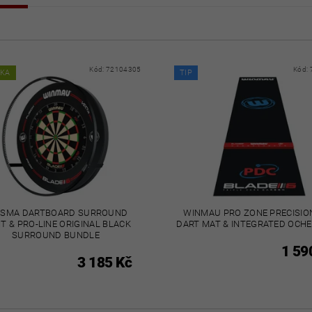
Kód:
72104305
Kód:
NKA
TIP
ASMA DARTBOARD SURROUND
WINMAU PRO ZONE PRECISIO
T & PRO-LINE ORIGINAL BLACK
DART MAT & INTEGRATED OCHE
SURROUND BUNDLE
1 59
3 185 Kč