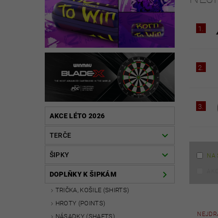
1.
2.
3.
AKCE LÉTO 2026
TERČE
ŠIPKY
NA 
AK
DOPLŇKY K ŠIPKÁM
TRIČKA, KOŠILE (SHIRTS)
HROTY (POINTS)
NEJDR
NÁSADKY (SHAFTS)