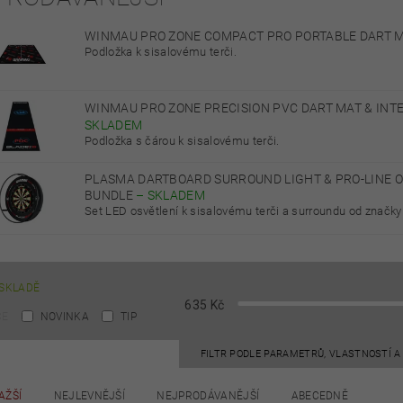
WINMAU PRO ZONE COMPACT PRO PORTABLE DART 
Podložka k sisalovému terči.
WINMAU PRO ZONE PRECISION PVC DART MAT & IN
SKLADEM
Podložka s čárou k sisalovému terči.
PLASMA DARTBOARD SURROUND LIGHT & PRO-LINE 
BUNDLE
–
SKLADEM
Set LED osvětlení k sisalovému terči a surroundu od značk
SKLADĚ
635
Kč
CE
NOVINKA
TIP
FILTR PODLE PARAMETRŮ, VLASTNOSTÍ 
AŽŠÍ
NEJLEVNĚJŠÍ
NEJPRODÁVANĚJŠÍ
ABECEDNĚ