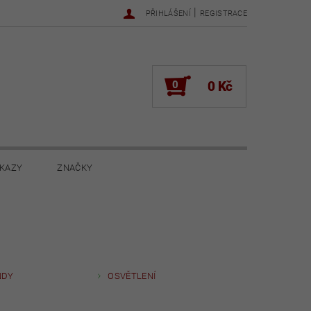
|
PŘIHLÁŠENÍ
REGISTRACE
0
0 Kč
KAZY
ZNAČKY
NOVINKY 2022
NOVINKY 2021
ŽENÍ
NDY
OSVĚTLENÍ