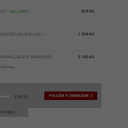
635 Kč
MAT
–
SKLADEM
1 590 Kč
TEGRATED OCHE BLACK
–
ORIGINAL BLACK SURROUND
3 185 Kč
y Winmau.
POLOŽEK K ZOBRAZENÍ:
3
3185
Kč
A VÝROBCŮ