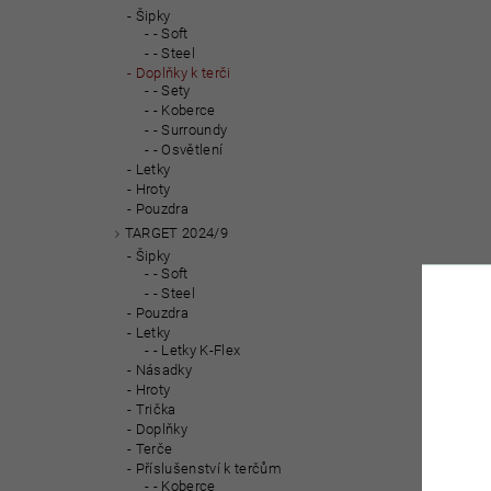
Šipky
- Soft
- Steel
Doplňky k terči
- Sety
- Koberce
- Surroundy
- Osvětlení
Letky
Hroty
Pouzdra
TARGET 2024/9
Šipky
- Soft
- Steel
Pouzdra
Letky
- Letky K-Flex
Násadky
Hroty
Trička
Doplňky
Terče
Příslušenství k terčům
- Koberce