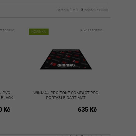
1
1
3
Stránka
z
-
položek celkem
72108216
Kód:
72108211
NOVINKA
N PVC
WINMAU PRO ZONE COMPACT PRO
 BLACK
PORTABLE DART MAT
0 Kč
635 Kč