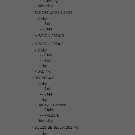
- Airwing
Násadky
TARGET JAPAN 2024
Šipky
- Soft
- Steel
MISSION 2024/3
MISSION 2024/1
Šipky
- Steel
- Soft
Letky
Doplňky
DW 2024/3
Šipky
- Soft
- Steel
Letky
Harley Davidson
- Šipky
- Pouzdra
Násadky
BULL'S BENELUX 2024/3
Letky