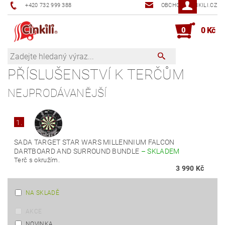
+420 732 999 388
OBCHOD@CINKILI.CZ
0
0 Kč
PŘÍSLUŠENSTVÍ K TERČŮM
NEJPRODÁVANĚJŠÍ
1.
SADA TARGET STAR WARS MILLENNIUM FALCON
DARTBOARD AND SURROUND BUNDLE
–
SKLADEM
Terč s okružím.
3 990 Kč
NA SKLADĚ
AKCE
NOVINKA