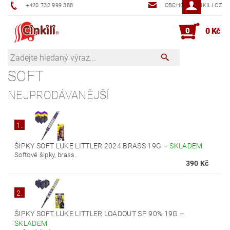
+420 732 999 388
OBCHOD@CINKILI.CZ
0
0 Kč
SOFT
NEJPRODÁVANĚJŠÍ
1.
ŠIPKY SOFT LUKE LITTLER 2024 BRASS 19G
–
SKLADEM
Softové šipky, brass.
390 Kč
2.
ŠIPKY SOFT LUKE LITTLER LOADOUT SP 90% 19G
–
SKLADEM