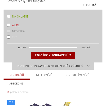
Softové šipky, 90% tungsten.
1 190 Kč
NA SKLADĚ
AKCE
NOVINKA
TIP
390
Kč
1190
Kč
POLOŽEK K ZOBRAZENÍ:
2
FILTR PODLE PARAMETRŮ, VLASTNOSTÍ A VÝROBCŮ
NEJDRAŽŠÍ
NEJLEVNĚJŠÍ
NEJPRODÁVANĚJŠÍ
ABECEDNĚ
2
položek celkem
TIP