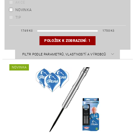
AKCE
NOVINKA
TIP
1749
Kč
1750
Kč
POLOŽEK K ZOBRAZENÍ:
1
FILTR PODLE PARAMETRŮ, VLASTNOSTÍ A VÝROBCŮ
NOVINKA