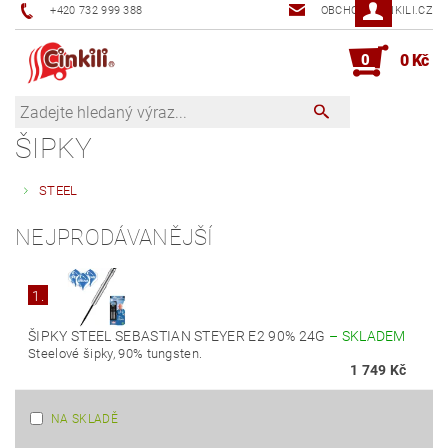
+420 732 999 388
OBCHOD@CINKILI.CZ
0
0 Kč
ŠIPKY
STEEL
NEJPRODÁVANĚJŠÍ
1.
ŠIPKY STEEL SEBASTIAN STEYER E2 90% 24G
–
SKLADEM
Steelové šipky, 90% tungsten.
1 749 Kč
NA SKLADĚ