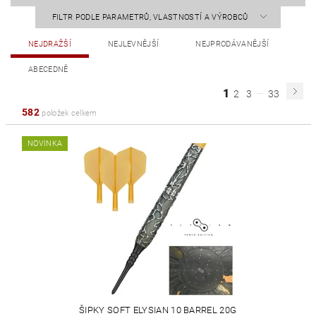
FILTR PODLE PARAMETRŮ, VLASTNOSTÍ A VÝROBCŮ
NEJDRAŽŠÍ
NEJLEVNĚJŠÍ
NEJPRODÁVANĚJŠÍ
ABECEDNĚ
...
1
2
3
33
582
položek celkem
NOVINKA
ŠIPKY SOFT ELYSIAN 10 BARREL 20G