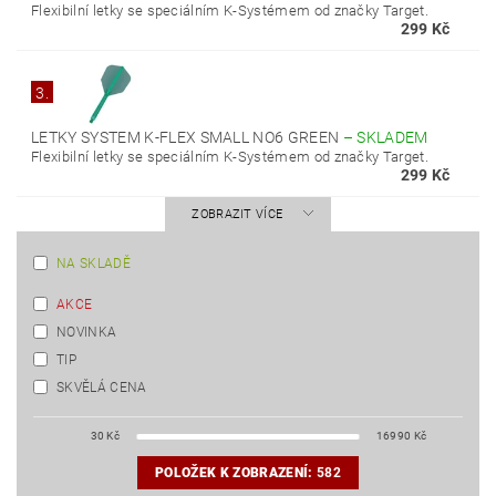
Flexibilní letky se speciálním K-Systémem od značky Target.
299 Kč
3.
LETKY SYSTEM K-FLEX SMALL NO6 GREEN
–
SKLADEM
Flexibilní letky se speciálním K-Systémem od značky Target.
299 Kč
ZOBRAZIT VÍCE
NA SKLADĚ
AKCE
NOVINKA
TIP
SKVĚLÁ CENA
30
Kč
16990
Kč
POLOŽEK K ZOBRAZENÍ:
582