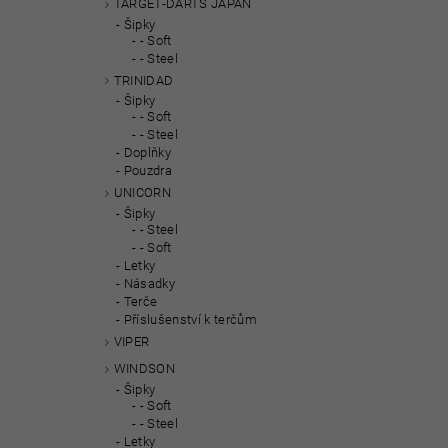
TARGET-DARTS JAPAN
Šipky
- Soft
- Steel
TRINIDAD
Šipky
- Soft
- Steel
Doplňky
Pouzdra
UNICORN
Šipky
- Steel
- Soft
Letky
Násadky
Terče
Příslušenství k terčům
VIPER
WINDSON
Šipky
- Soft
- Steel
Letky