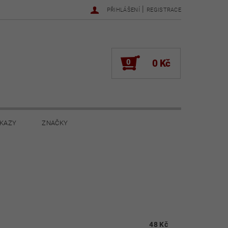
|
PŘIHLÁŠENÍ
REGISTRACE
0
0 Kč
KAZY
ZNAČKY
NOVINKY 2022
NOVINKY 2021
ŽENÍ
48 Kč