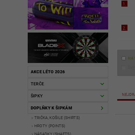
1.
2.
NA 
AK
AKCE LÉTO 2026
TERČE
NEJDR
ŠIPKY
DOPLŇKY K ŠIPKÁM
TRIČKA, KOŠILE (SHIRTS)
HROTY (POINTS)
NÁSADKY (SHAFTS)