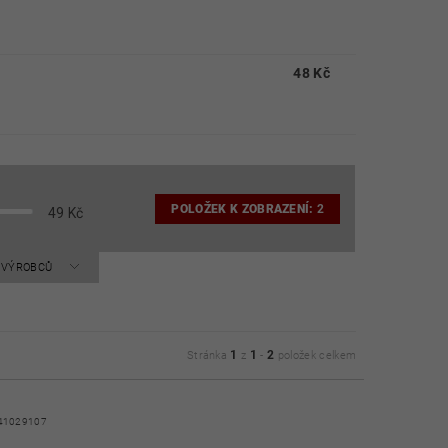
48 Kč
POLOŽEK K ZOBRAZENÍ:
2
49
Kč
A VÝROBCŮ
1
1
2
Stránka
z
-
položek celkem
41029107