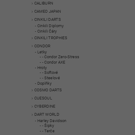
CALIBURN
CAMEO JAPAN
CINKILI DARTS
Cinkili Diplomy
Cinkili Čáry
CINKILI TROPHIES
CONDOR
Letky
- Condor Zero-Stress
- Condor AXE
Hroty
- Softové
- Steelové
Doplňky
COSMO DARTS
CUESOUL
CYBERDINE
DART WORLD
Harley Davidson
- Šipky
- Terče