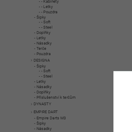
- Kabinety
- Letky
- Pouzdra
Šipky
- Soft
- Steel
Doplňky
Letky
Násadky
Terče
Pouzdra
DESIGNA
Šipky
- Soft
- Steel
Letky
Násadky
Doplňky
Příslušenství k terčům
DYNASTY
EMPIRE DART
Empire Darts M3
Šipky
Násadky