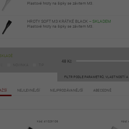
Plastové hroty na šipky se závitem M3.
HROTY SOFT M3 KRÁTKÉ BLACK
–
SKLADEM
Plastové hroty na šipky se závitem M3.
SKLADĚ
48
Kč
CE
NOVINKA
TIP
FILTR PODLE PARAMETRŮ, VLASTNOSTÍ 
AŽŠÍ
NEJLEVNĚJŠÍ
NEJPRODÁVANĚJŠÍ
ABECEDNĚ
Kód:
41029106
Kód: