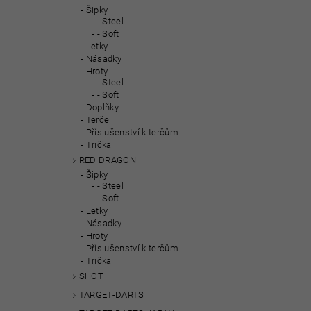
Šipky
- Steel
- Soft
Letky
Násadky
Hroty
- Steel
- Soft
Doplňky
Terče
Příslušenství k terčům
Trička
RED DRAGON
Šipky
- Steel
- Soft
Letky
Násadky
Hroty
Příslušenství k terčům
Trička
SHOT
TARGET-DARTS