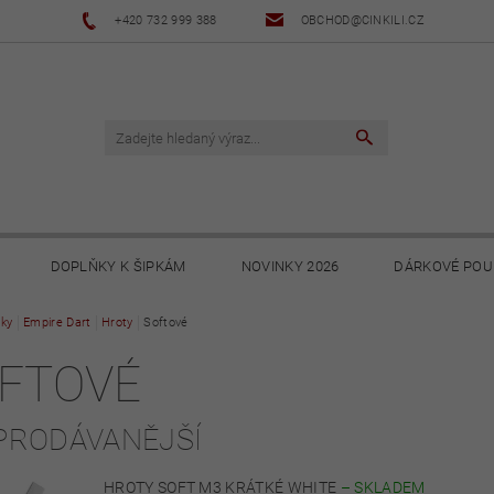
+420 732 999 388
OBCHOD@CINKILI.CZ
DOPLŇKY K ŠIPKÁM
NOVINKY 2026
DÁRKOVÉ POU
ky
Empire Dart
NOVINKY 2025
Hroty
Softové
NOVINKY 2024
NOVINKY 2023
FTOVÉ
PODMÍNKY
OCHRANA OSOBNÍCH ÚDAJŮ
SOUBORY KE STA
PRODÁVANĚJŠÍ
HROTY SOFT M3 KRÁTKÉ WHITE
–
SKLADEM