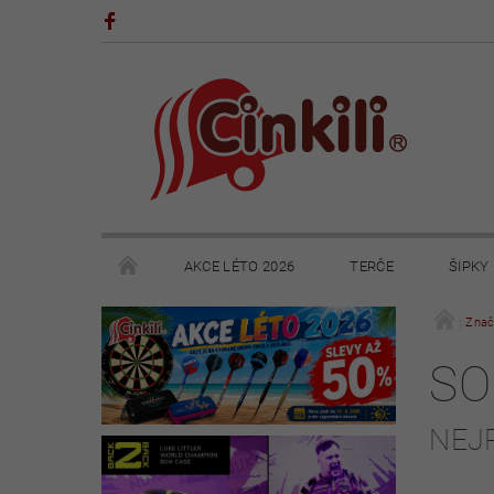
AKCE LÉTO 2026
TERČE
ŠIPKY
POHÁRY A TROFEJE
VÝPRODEJ
HRY
Znač
SO
KONTAKTY
NAPIŠTE NÁM
OBCHODNÍ 
NEJ