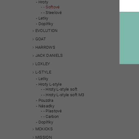
Hroty
- Softové
- Steelové
Letky
Doplňky
EVOLUTION
GOAT
HARROWS
JACK DANIELS
LOXLEY
L-STYLE
Letky
Hroty L-style
- Hroty L-style soft
- Hroty L-style soft M3
Pouzdra
Násadky
- Plastové
- Carbon
Doplňky
MCKICKS
MISSION