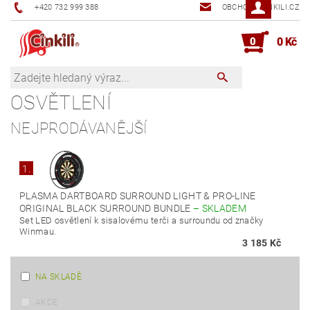
+420 732 999 388
OBCHOD@CINKILI.CZ
0
0 Kč
OSVĚTLENÍ
NEJPRODÁVANĚJŠÍ
1.
PLASMA DARTBOARD SURROUND LIGHT & PRO-LINE
ORIGINAL BLACK SURROUND BUNDLE
–
SKLADEM
Set LED osvětlení k sisalovému terči a surroundu od značky
Winmau.
3 185 Kč
NA SKLADĚ
AKCE