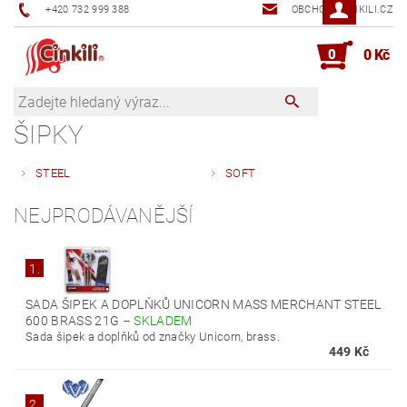
+420 732 999 388
OBCHOD@CINKILI.CZ
0
0 Kč
ŠIPKY
STEEL
SOFT
NEJPRODÁVANĚJŠÍ
1.
SADA ŠIPEK A DOPLŇKŮ UNICORN MASS MERCHANT STEEL
600 BRASS 21G
–
SKLADEM
Sada šipek a doplňků od značky Unicorn, brass.
449 Kč
2.