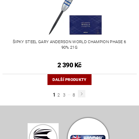
ŠIPKY STEEL GARY ANDERSON WORLD CHAMPION PHASE 6
90% 21G
2 390 Kč
DALŠÍ PRODUKTY
...
1
2
3
8