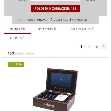
449
Kč
14900
Kč
POLOŽEK K ZOBRAZENÍ:
133
FILTR PODLE PARAMETRŮ, VLASTNOSTÍ A VÝROBCŮ
NEJDRAŽŠÍ
NEJLEVNĚJŠÍ
NEJPRODÁVANĚJŠÍ
ABECEDNĚ
...
1
2
3
8
133
položek celkem
NOVINKA