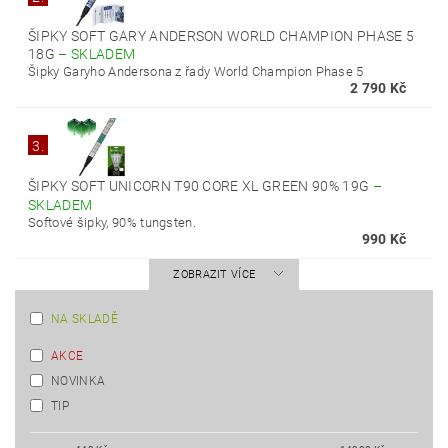
ŠIPKY SOFT GARY ANDERSON WORLD CHAMPION PHASE 5
18G
–
SKLADEM
Šipky Garyho Andersona z řady World Champion Phase 5
2 790 Kč
3.
ŠIPKY SOFT UNICORN T90 CORE XL GREEN 90% 19G
–
SKLADEM
Softové šipky, 90% tungsten.
990 Kč
ZOBRAZIT VÍCE
NA SKLADĚ
AKCE
NOVINKA
TIP