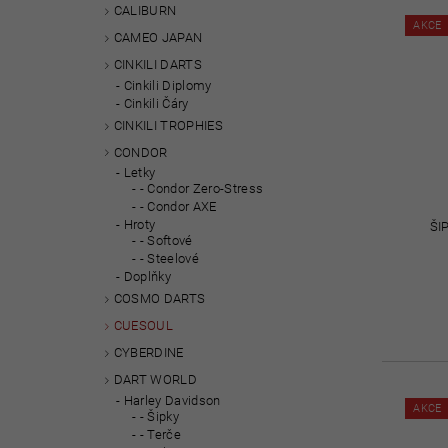
CALIBURN
AKCE
CAMEO JAPAN
CINKILI DARTS
Cinkili Diplomy
Cinkili Čáry
CINKILI TROPHIES
CONDOR
Letky
- Condor Zero-Stress
- Condor AXE
Hroty
ŠI
- Softové
- Steelové
Doplňky
COSMO DARTS
CUESOUL
CYBERDINE
DART WORLD
Harley Davidson
AKCE
- Šipky
- Terče