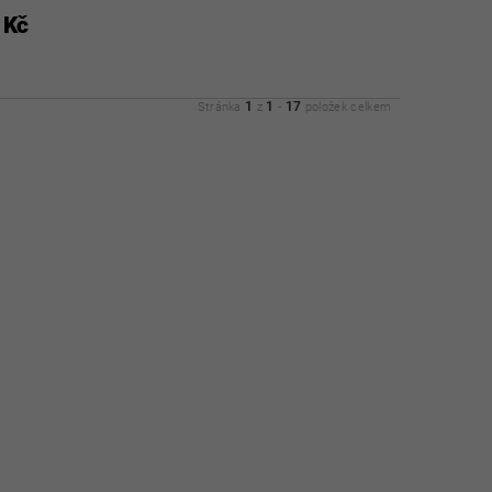
 Kč
1
1
17
Stránka
z
-
položek celkem