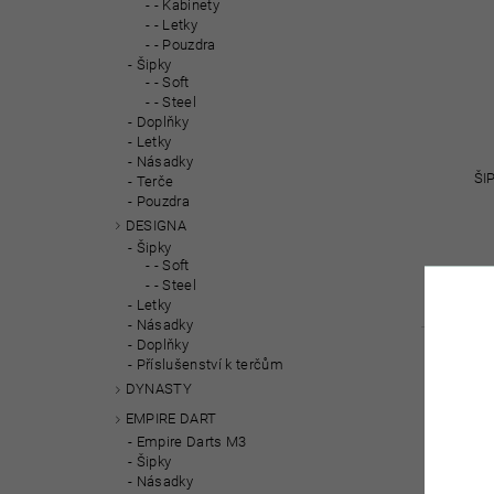
- Kabinety
- Letky
- Pouzdra
Šipky
- Soft
- Steel
Doplňky
Letky
Násadky
ŠI
Terče
Pouzdra
DESIGNA
Šipky
- Soft
- Steel
Letky
Násadky
Doplňky
Příslušenství k terčům
AKCE
DYNASTY
EMPIRE DART
Empire Darts M3
Šipky
Násadky