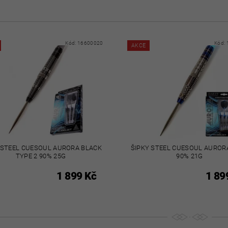
Kód:
16600020
Kód:
AKCE
 STEEL CUESOUL AURORA BLACK
ŠIPKY STEEL CUESOUL AUROR
TYPE 2 90% 25G
90% 21G
1 899 Kč
1 89