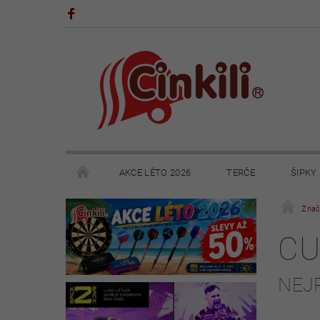
AKCE LÉTO 2026
TERČE
ŠIPKY
POHÁRY A TROFEJE
VÝPRODEJ
HRY
Znač
CU
KONTAKTY
NAPIŠTE NÁM
OBCHODNÍ 
NEJ