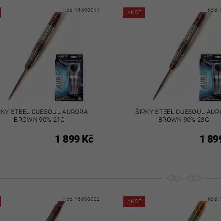
Kód:
16600014
Kód:
AKCE
PKY STEEL CUESOUL AURORA
ŠIPKY STEEL CUESOUL AU
BROWN 90% 21G
BROWN 90% 23G
1 899 Kč
1 89
Kód:
16600022
Kód:
AKCE