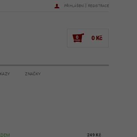
|
PŘIHLÁŠENÍ
REGISTRACE
0
0 Kč
KAZY
ZNAČKY
NOVINKY 2022
NOVINKY 2021
ŽENÍ
249 Kč
ADEM