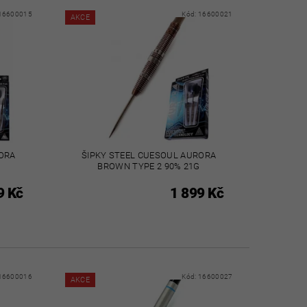
16600015
Kód:
16600021
AKCE
RORA
ŠIPKY STEEL CUESOUL AURORA
BROWN TYPE 2 90% 21G
9 Kč
1 899 Kč
16600016
Kód:
16600027
AKCE