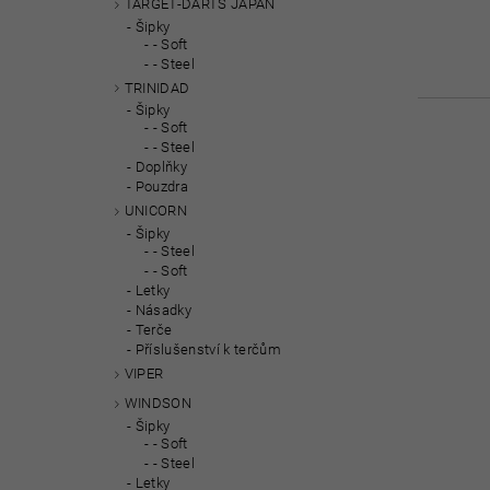
TARGET-DARTS JAPAN
Šipky
- Soft
- Steel
TRINIDAD
Šipky
- Soft
- Steel
Doplňky
Pouzdra
UNICORN
Šipky
- Steel
- Soft
Letky
Násadky
Terče
Příslušenství k terčům
VIPER
WINDSON
Šipky
- Soft
- Steel
Letky