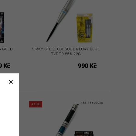
A GOLD
ŠIPKY STEEL CUESOUL GLORY BLUE
TYPE 3 85% 22G
9 Kč
990 Kč
16600031
Kód:
16600036
AKCE