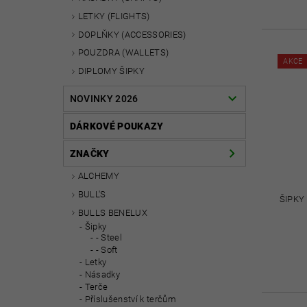
LETKY (FLIGHTS)
DOPLŇKY (ACCESSORIES)
POUZDRA (WALLETS)
AKCE
DIPLOMY ŠIPKY
NOVINKY 2026
DÁRKOVÉ POUKAZY
ZNAČKY
ALCHEMY
BULL'S
ŠIPKY
BULLS BENELUX
Šipky
- Steel
- Soft
Letky
Násadky
Terče
Příslušenství k terčům