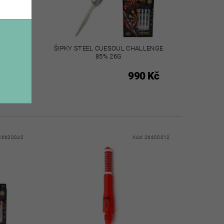
RED 85%
ŠIPKY STEEL CUESOUL CHALLENGE
85% 26G
 Kč
990 Kč
16600040
Kód:
26600012