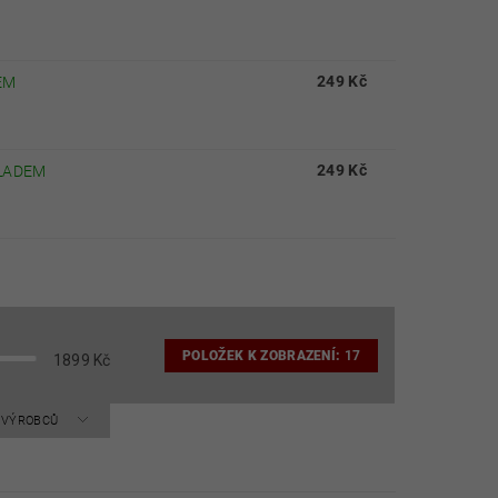
249 Kč
EM
249 Kč
LADEM
POLOŽEK K ZOBRAZENÍ:
17
1899
Kč
A VÝROBCŮ