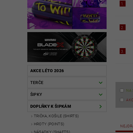
1.
2.
3.
AKCE LÉTO 2026
TERČE
NA 
ŠIPKY
AK
DOPLŇKY K ŠIPKÁM
TRIČKA, KOŠILE (SHIRTS)
HROTY (POINTS)
NEJDR
NÁSADKY (SHAFTS)