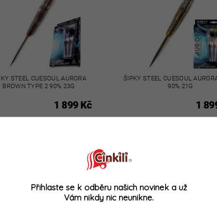
PKY STEEL CUESOUL AURORA
ŠIPKY STEEL CUESOUL AUROR
BROWN TYPE 2 90% 23G
90% 21G
1 899 Kč
1 89
Kód:
16600029
Kód:
AKCE
Přihlaste se k odběru našich novinek a už
Vám nikdy nic neunikne.