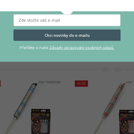
Y STEEL CUESOUL GLORY BLUE
ŠIPKY STEEL CUESOUL GLORY 
TYPE 4 85% 22G
22G
Chci novinky do e-mailu
990 Kč
990
Přečtěte si naše
Zásady zpracování osobních údajů.
Kód:
16600038
Kód:
AKCE