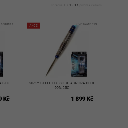
1
1
17
Stránka
z
-
položek celkem
16600011
Kód:
16600013
AKCE
A BLUE
ŠIPKY STEEL CUESOUL AURORA BLUE
90% 25G
9 Kč
1 899 Kč