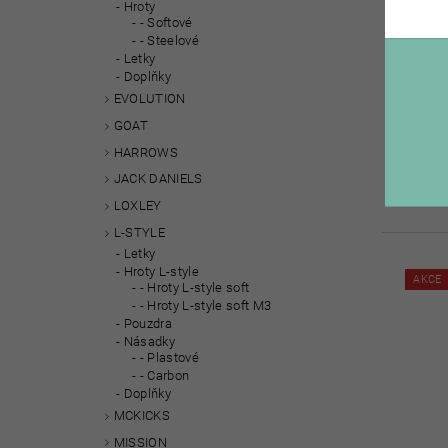
Hroty
- Softové
- Steelové
Letky
Doplňky
ŠIPK
EVOLUTION
GOAT
HARROWS
JACK DANIELS
LOXLEY
L-STYLE
Letky
Hroty L-style
AKCE
- Hroty L-style soft
- Hroty L-style soft M3
Pouzdra
Násadky
- Plastové
- Carbon
Doplňky
MCKICKS
MISSION