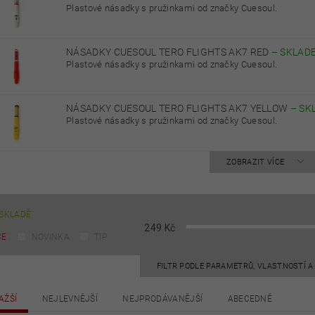
Plastové násadky s pružinkami od značky Cuesoul.
NÁSADKY CUESOUL TERO FLIGHTS AK7 RED
–
SKLAD
Plastové násadky s pružinkami od značky Cuesoul.
NÁSADKY CUESOUL TERO FLIGHTS AK7 YELLOW
–
SK
Plastové násadky s pružinkami od značky Cuesoul.
ZOBRAZIT VÍCE
SKLADĚ
249
Kč
CE
NOVINKA
TIP
FILTR PODLE PARAMETRŮ, VLASTNOSTÍ 
AŽŠÍ
NEJLEVNĚJŠÍ
NEJPRODÁVANĚJŠÍ
ABECEDNĚ