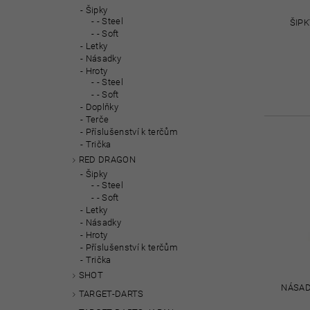
Šipky
- Steel
ŠIP
- Soft
Letky
Násadky
Hroty
- Steel
- Soft
Doplňky
Terče
Příslušenství k terčům
Trička
RED DRAGON
Šipky
- Steel
- Soft
Letky
Násadky
Hroty
Příslušenství k terčům
Trička
SHOT
NÁSAD
TARGET-DARTS