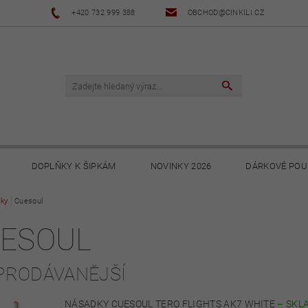
+420 732 999 388
OBCHOD@CINKILI.CZ
DOPLŇKY K ŠIPKÁM
NOVINKY 2026
DÁRKOVÉ POU
ky
Cuesoul
NOVINKY 2025
NOVINKY 2024
NOVINKY 2023
ESOUL
PODMÍNKY
OCHRANA OSOBNÍCH ÚDAJŮ
SOUBORY KE STA
PRODÁVANĚJŠÍ
NÁSADKY CUESOUL TERO FLIGHTS AK7 WHITE
–
SKL