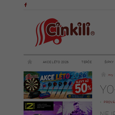
AKCE LÉTO 2026
TERČE
ŠIPKY
POHÁRY A TROFEJE
VÝPRODEJ
HRY
Hry
YO
KONTAKTY
NAPIŠTE NÁM
OBCHODNÍ 
PROVÁ
NEJ