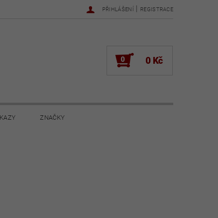
|
PŘIHLÁŠENÍ
REGISTRACE
0
0 Kč
KAZY
ZNAČKY
NOVINKY 2022
NOVINKY 2021
ŽENÍ