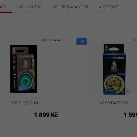
AŽŠÍ
NEJLEVNĚJŠÍ
NEJPRODÁVANĚJŠÍ
ABECEDNĚ
Kód:
1074547
Kó
TIP
YOYO G5 ICON
YOYO FACTORY
1 899 Kč
1 59