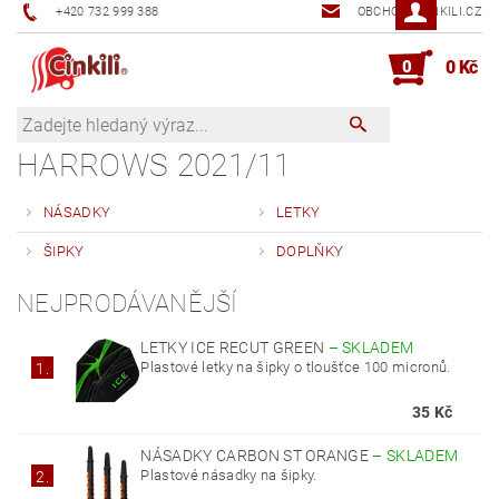
+420 732 999 388
OBCHOD@CINKILI.CZ
0
0 Kč
HARROWS 2021/11
NÁSADKY
LETKY
ŠIPKY
DOPLŇKY
NEJPRODÁVANĚJŠÍ
LETKY ICE RECUT GREEN
–
SKLADEM
Plastové letky na šipky o tloušťce 100 micronů.
1.
35 Kč
NÁSADKY CARBON ST ORANGE
–
SKLADEM
Plastové násadky na šipky.
2.