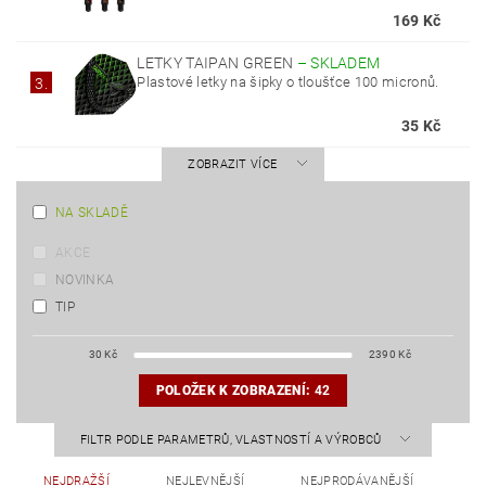
169 Kč
LETKY TAIPAN GREEN
–
SKLADEM
Plastové letky na šipky o tloušťce 100 micronů.
3.
35 Kč
ZOBRAZIT VÍCE
NA SKLADĚ
AKCE
NOVINKA
TIP
30
Kč
2390
Kč
POLOŽEK K ZOBRAZENÍ:
42
FILTR PODLE PARAMETRŮ, VLASTNOSTÍ A VÝROBCŮ
NEJDRAŽŠÍ
NEJLEVNĚJŠÍ
NEJPRODÁVANĚJŠÍ