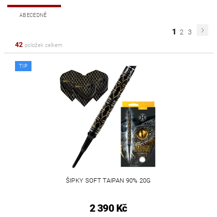
ABECEDNĚ
1
2
3
42
položek celkem
TIP
ŠIPKY SOFT TAIPAN 90% 20G
2 390 Kč