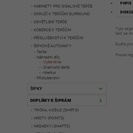
POPIS
KABINETY PRO SISALOVÉ TERČE
DISKU
OKRUŽÍ K TERČŮM SURROUND
OSVĚTLENÍ TERČE
Tyto segm
KOBERCE K TERČŮM
terč se m
PŘÍSLUŠENSTVÍ K TERČŮM
Buďte prvn
ŠIPKOVÉ AUTOMATY
Terče
Pouze reg
Náhradní díly
- Cyberdine
- Diamond darts
- Merkur
Příslušenství
ŠIPKY
DOPLŇKY K ŠIPKÁM
TRIČKA, KOŠILE (SHIRTS)
HROTY (POINTS)
NÁSADKY (SHAFTS)