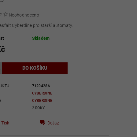
P
Neohodnoceno
sfalt Cyberdine pro starší automaty.
st
Skladem
Kč
UKTU
71204286
CYBERDINE
E
CYBERDINE
2 ROKY
Tisk
Dotaz