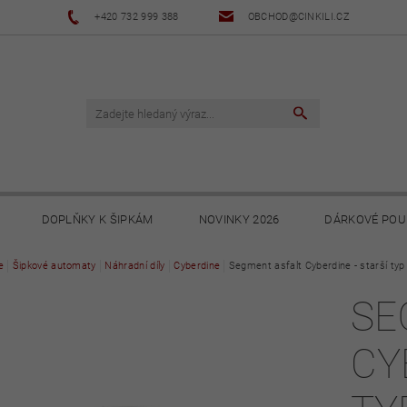
+420 732 999 388
OBCHOD@CINKILI.CZ
DOPLŇKY K ŠIPKÁM
NOVINKY 2026
DÁRKOVÉ POU
e
Šipkové automaty
NOVINKY 2025
Náhradní díly
NOVINKY 2024
Cyberdine
Segment asfalt Cyberdine - starší typ
NOVINKY 2023
SE
PODMÍNKY
OCHRANA OSOBNÍCH ÚDAJŮ
SOUBORY KE STA
CY