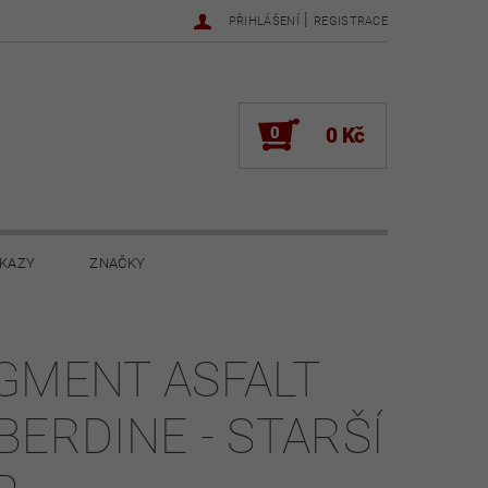
|
PŘIHLÁŠENÍ
REGISTRACE
0
0 Kč
KAZY
ZNAČKY
NOVINKY 2022
NOVINKY 2021
GMENT ASFALT
ŽENÍ
BERDINE - STARŠÍ