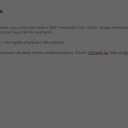
ZE
enty jsou určeny pro terče s MDF mezikružím síly 12mm. Nejdou montova
ontuje 5 kusů těchto segmentů.
í, kdo napíše příspěvek k této položce.
istrovaní uživatelé mohou vkládat příspěvky. Prosím
přihlaste se
nebo se
re