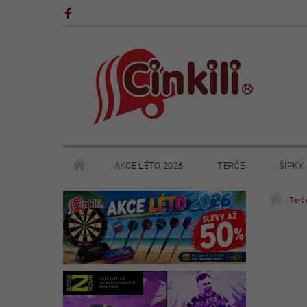
AKCE LÉTO 2026
TERČE
ŠIPKY
POHÁRY A TROFEJE
VÝPRODEJ
HRY
Terč
KONTAKTY
NAPIŠTE NÁM
OBCHODNÍ 