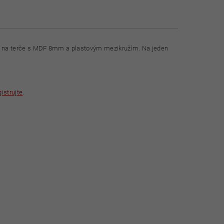
t na terče s MDF 8mm a plastovým mezikružím. Na jeden
gistrujte
.