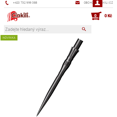
+420 732 999 388
OBCHOD@CINKILI.CZ
0
0 Kč
NOVINKA