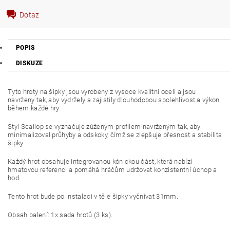
Dotaz
POPIS
DISKUZE
Tyto hroty na šipky jsou vyrobeny z vysoce kvalitní oceli a jsou
navrženy tak, aby vydržely a zajistily dlouhodobou spolehlivost a výkon
během každé hry.
Styl Scallop se vyznačuje zúženým profilem navrženým tak, aby
minimalizoval průhyby a odskoky, čímž se zlepšuje přesnost a stabilita
šipky.
Každý hrot obsahuje integrovanou kónickou část, která nabízí
hmatovou referenci a pomáhá hráčům udržovat konzistentní úchop a
hod.
Tento hrot bude po instalaci v těle šipky vyčnívat 31mm.
Obsah balení: 1x sada hrotů (3 ks).