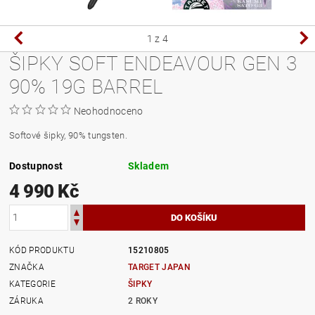
1
z 4
ŠIPKY SOFT ENDEAVOUR GEN 3
90% 19G BARREL
Neohodnoceno
Softové šipky, 90% tungsten.
Dostupnost
Skladem
4 990 Kč
KÓD PRODUKTU
15210805
ZNAČKA
TARGET JAPAN
KATEGORIE
ŠIPKY
ZÁRUKA
2 ROKY