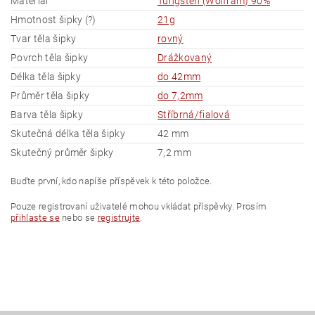
Materiál
Tungsten (Wolfram) 90%
Hmotnost šipky (?)
21g
Tvar těla šipky
rovný
Povrch těla šipky
Drážkovaný
Délka těla šipky
do 42mm
Průměr těla šipky
do 7,2mm
Barva těla šipky
Stříbrná/fialová
Skutečná délka těla šipky
42 mm
Skutečný průměr šipky
7,2 mm
Buďte první, kdo napíše příspěvek k této položce.
Pouze registrovaní uživatelé mohou vkládat příspěvky. Prosím
přihlaste se
nebo se
registrujte
.