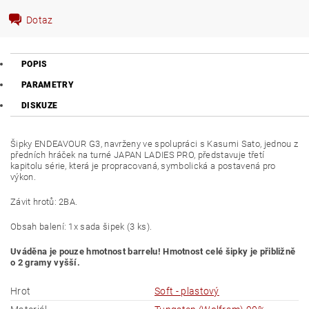
Dotaz
POPIS
PARAMETRY
DISKUZE
Šipky ENDEAVOUR G3, navrženy ve spolupráci s Kasumi Sato, jednou z
předních hráček na turné JAPAN LADIES PRO, představuje třetí
kapitolu série, která je propracovaná, symbolická a postavená pro
výkon.
Závit hrotů: 2BA.
Obsah balení: 1x sada šipek (3 ks).
Uváděna je pouze hmotnost barrelu! Hmotnost celé šipky je přibližně
o 2 gramy vyšší.
Hrot
Soft - plastový