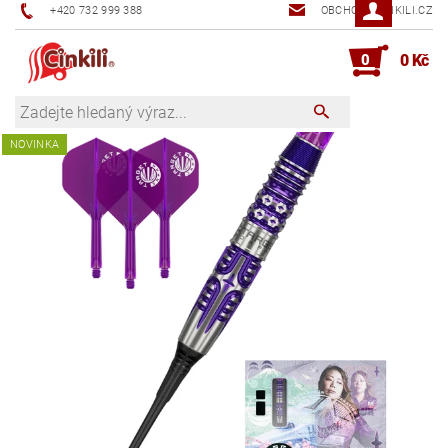
+420 732 999 388
OBCHOD@CINKILI.CZ
0
0 Kč
NOVINKA