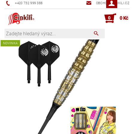
+420 732 999 388
OBCHOD@CINKILI.CZ
0
0 Kč
NOVINKA