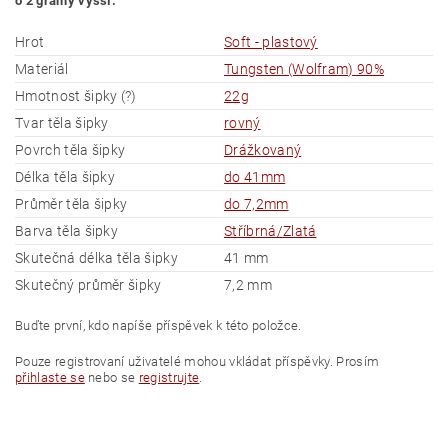
o 2 gramy vyšší.
Hrot
Soft - plastový
Materiál
Tungsten (Wolfram) 90%
Hmotnost šipky (?)
22g
Tvar těla šipky
rovný
Povrch těla šipky
Drážkovaný
Délka těla šipky
do 41mm
Průměr těla šipky
do 7,2mm
Barva těla šipky
Stříbrná/Zlatá
Skutečná délka těla šipky
41 mm
Skutečný průměr šipky
7,2 mm
Buďte první, kdo napíše příspěvek k této položce.
Pouze registrovaní uživatelé mohou vkládat příspěvky. Prosím
přihlaste se
nebo se
registrujte
.