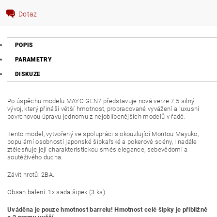
Dotaz
POPIS
PARAMETRY
DISKUZE
Po úspěchu modelu MAYO GEN7 představuje nová verze 7.5 silný
vývoj, který přináší větší hmotnost, propracované vyvážení a luxusní
povrchovou úpravu jednomu z nejoblíbenějších modelů v řadě.
Tento model, vytvořený ve spolupráci s okouzlující Moritou Mayuko,
populární osobností japonské šipkařské a pokerové scény, i nadále
ztělesňuje její charakteristickou směs elegance, sebevědomí a
soutěživého ducha.
Závit hrotů: 2BA.
Obsah balení: 1x sada šipek (3 ks).
Uváděna je pouze hmotnost barrelu! Hmotnost celé šipky je přibližně