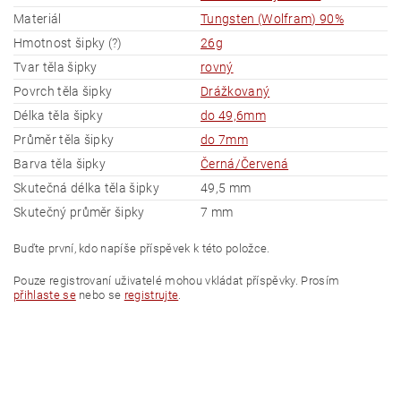
Materiál
Tungsten (Wolfram) 90%
Hmotnost šipky (?)
26g
Tvar těla šipky
rovný
Povrch těla šipky
Drážkovaný
Délka těla šipky
do 49,6mm
Průměr těla šipky
do 7mm
Barva těla šipky
Černá/Červená
Skutečná délka těla šipky
49,5 mm
Skutečný průměr šipky
7 mm
Buďte první, kdo napíše příspěvek k této položce.
Pouze registrovaní uživatelé mohou vkládat příspěvky. Prosím
přihlaste se
nebo se
registrujte
.