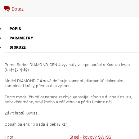
Dotaz
POPIS
PARAMETRY
DISKUZE
Prime Series DIAMOND GEN 4 vyvinuty ve spolupráci s Kosuzu Iwao
(いわお 小鈴).
Model DIAMOND G4 nově definuje koncept „diamantů“ dokonalou
kombinací krásy, přesnosti a výkonu.
Tento model čtvrté generace zachycuje vyvíjejícího se ducha Kosuzu,
sebevědomého, odvážného a zářivého na pódiu i mimo něj.
Závit hrotů: Swiss.
Obsah balení: 1x sada šipek (3 ks).
Hrot
Steel - kovový SWISS