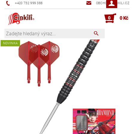
+420 732 999 388
OBCHOD@CINKILI.CZ
0
0 Kč
NOVINKA