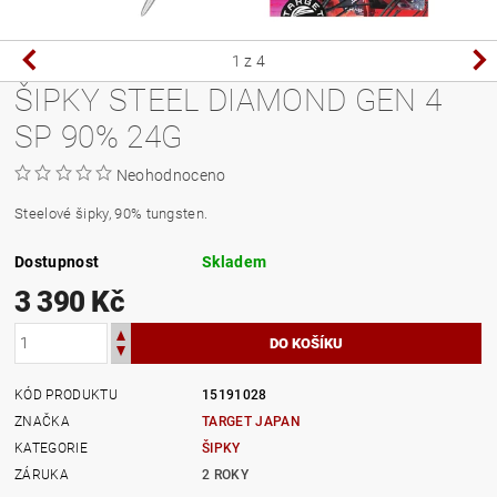
1
z 4
ŠIPKY STEEL DIAMOND GEN 4
SP 90% 24G
Neohodnoceno
Steelové šipky, 90% tungsten.
Dostupnost
Skladem
3 390 Kč
KÓD PRODUKTU
15191028
ZNAČKA
TARGET JAPAN
KATEGORIE
ŠIPKY
ZÁRUKA
2 ROKY