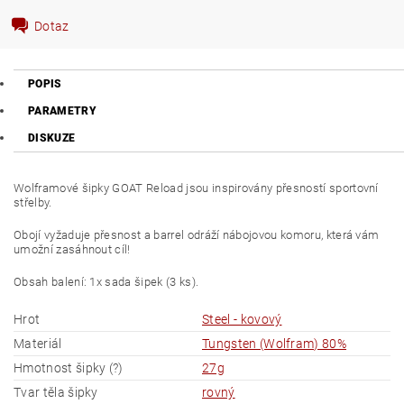
Dotaz
POPIS
PARAMETRY
DISKUZE
Wolframové šipky GOAT Reload jsou inspirovány přesností sportovní
střelby.
Obojí vyžaduje přesnost a barrel odráží nábojovou komoru, která vám
umožní zasáhnout cíl!
Obsah balení: 1x sada šipek (3 ks).
Hrot
Steel - kovový
Materiál
Tungsten (Wolfram) 80%
Hmotnost šipky (?)
27g
Tvar těla šipky
rovný