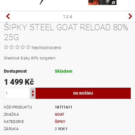
1
z 4
ŠIPKY STEEL GOAT RELOAD 80%
25G
Neohodnoceno
Steelové šipky, 80% tungsten.
Dostupnost
Skladem
1 499 Kč
KÓD PRODUKTU
18711611
ZNAČKA
GOAT
KATEGORIE
ŠIPKY
ZÁRUKA
2 ROKY