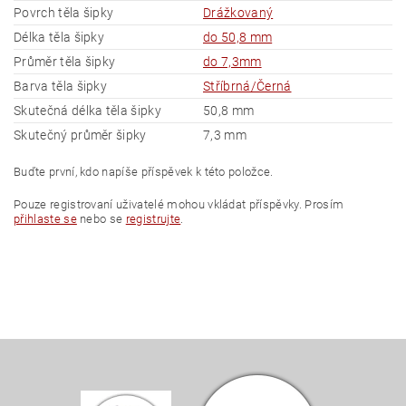
Povrch těla šipky
Drážkovaný
Délka těla šipky
do 50,8 mm
Průměr těla šipky
do 7,3mm
Barva těla šipky
Stříbrná/Černá
Skutečná délka těla šipky
50,8 mm
Skutečný průměr šipky
7,3 mm
Buďte první, kdo napíše příspěvek k této položce.
Pouze registrovaní uživatelé mohou vkládat příspěvky. Prosím
přihlaste se
nebo se
registrujte
.