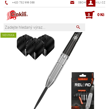
+420 732 999 388
OBCHOD@CINKILI.CZ
0
0 Kč
NOVINKA