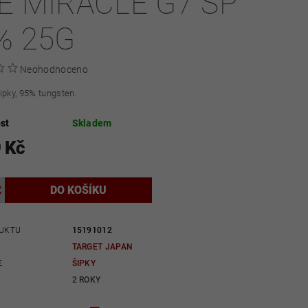
E MIRACLE G7 SP
% 25G
Neohodnoceno
ipky, 95% tungsten.
st
Skladem
 Kč
UKTU
15191012
TARGET JAPAN
E
ŠIPKY
2 ROKY