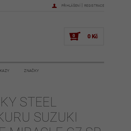
|
PŘIHLÁŠENÍ
REGISTRACE
0
0 Kč
KAZY
ZNAČKY
NOVINKY 2022
NOVINKY 2021
PKY STEEL
ŽENÍ
KURU SUZUKI