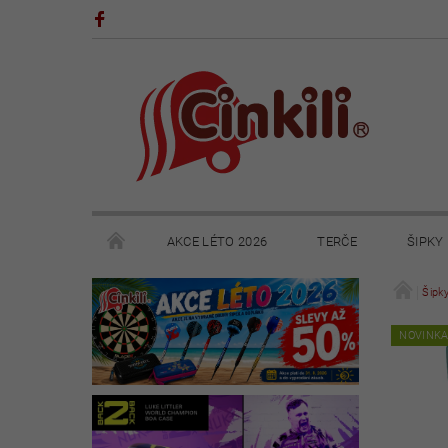
AKCE LÉTO 2026
TERČE
ŠIPKY
POHÁRY A TROFEJE
VÝPRODEJ
HRY
Šipk
NOVINK
KONTAKTY
NAPIŠTE NÁM
OBCHODNÍ 