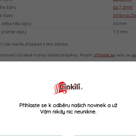
ěla šipky
do 7,3mm
a šipky
Stříbrná/Ze
 délka těla šipky
50 mm
 průměr šipky
7,3 mm
í, kdo napíše příspěvek k této položce.
istrovaní uživatelé mohou vkládat příspěvky. Prosím
přihlaste se
nebo se
re
Přihlaste se k odběru našich novinek a už
Vám nikdy nic neunikne.