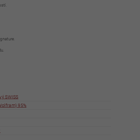
stí.
ignature.
du.
ový SWISS
Wolfram) 95%
ý