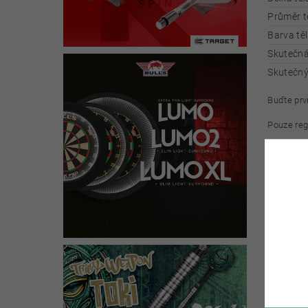
Průměr t
Barva těl
Skutečná
Skutečný
Buďte prvn
Pouze reg