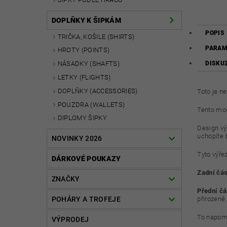
DOPLŇKY K ŠIPKÁM
POPIS
TRIČKA, KOŠILE (SHIRTS)
PARAM
HROTY (POINTS)
DISKU
NÁSADKY (SHAFTS)
LETKY (FLIGHTS)
DOPLŇKY (ACCESSORIES)
Toto je n
POUZDRA (WALLETS)
Tento mod
DIPLOMY ŠIPKY
Design vý
uchopíte 
NOVINKY 2026
Tyto výře
DÁRKOVÉ POUKAZY
Zadní část
ZNAČKY
Přední čá
POHÁRY A TROFEJE
přirozeně 
To napomá
VÝPRODEJ