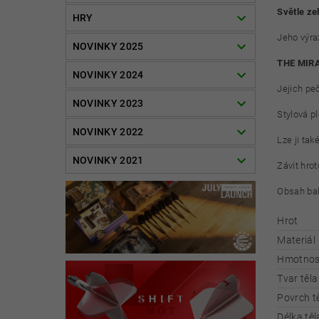
Světle ze
HRY
Jeho výra
NOVINKY 2025
THE MIRA
NOVINKY 2024
Jejich peč
NOVINKY 2023
Stylová p
NOVINKY 2022
Lze ji tak
NOVINKY 2021
Závit hrot
Obsah bal
Hrot
Materiál
Hmotnost
Tvar těla
Povrch tě
Délka těl