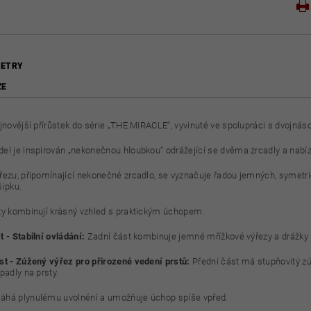
ETRY
ZE
ejnovější přírůstek do série „THE MIRACLE“, vyvinuté ve spolupráci s dvoj
el je inspirován „nekonečnou hloubkou“ odrážející se dvěma zrcadly a nabízí
řezu, připomínající nekonečné zrcadlo, se vyznačuje řadou jemných, symetric
šipku.
zy kombinují krásný vzhled s praktickým úchopem.
 - Stabilní ovládání:
Zadní část kombinuje jemné mřížkové výřezy a drážky 
st - Zúžený výřez pro přirozené vedení prstů:
Přední část má stupňovitý zúž
padly na prsty.
há plynulému uvolnění a umožňuje úchop spíše vpřed.