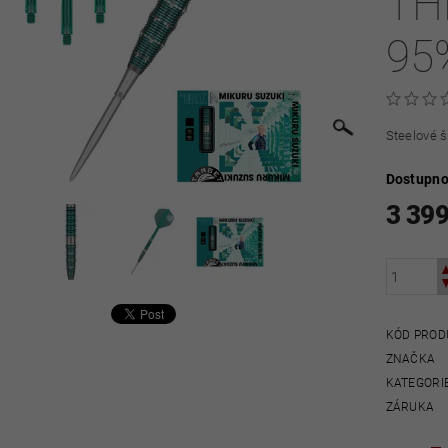
TH
95
Steelové š
Dostupno
3 399
KÓD PROD
ZNAČKA
KATEGORI
ZÁRUKA