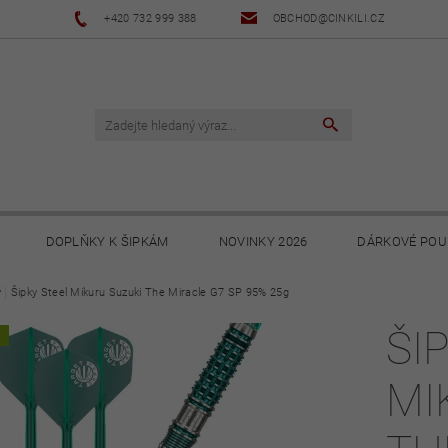
+420 732 999 388
OBCHOD@CINKILI.CZ
DOPLŇKY K ŠIPKÁM
NOVINKY 2026
DÁRKOVÉ POU
y
Šipky Steel Mikuru Suzuki The Miracle G7 SP 95% 25g
NOVINKY 2025
NOVINKY 2024
NOVINKY 2023
ŠI
A
PODMÍNKY
OCHRANA OSOBNÍCH ÚDAJŮ
SOUBORY KE STA
MI