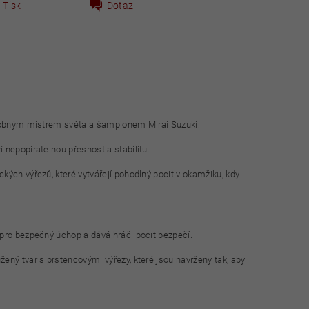
Tisk
Dotaz
násobným mistrem světa a šampionem Mirai Suzuki.
 nepopiratelnou přesnost a stabilitu.
kých výřezů, které vytvářejí pohodlný pocit v okamžiku, kdy
pro bezpečný úchop a dává hráči pocit bezpečí.
ený tvar s prstencovými výřezy, které jsou navrženy tak, aby