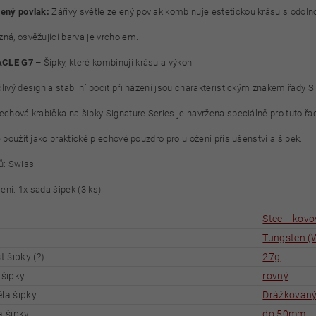
lený povlak:
Zářivý světle zelený povlak kombinuje estetickou krásu s odolno
zná, osvěžující barva je vrcholem.
CLE G7 –
Šipky, které kombinují krásu a výkon.
livý design a stabilní pocit při házení jsou charakteristickým znakem řady S
lechová krabička na šipky Signature Series je navržena speciálně pro tuto řa
é použít jako praktické plechové pouzdro pro uložení příslušenství a šipek.
ů: Swiss.
ení: 1x sada šipek (3 ks).
Steel - kov
Tungsten (
 šipky (?)
27g
 šipky
rovný
la šipky
Drážkovan
a šipky
do 50mm