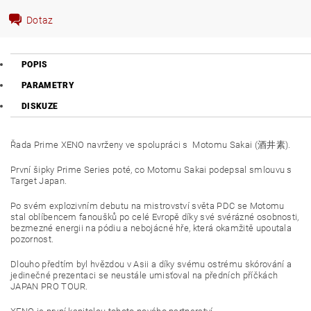
Dotaz
POPIS
PARAMETRY
DISKUZE
Řada Prime XENO navrženy ve spolupráci s Motomu Sakai (酒井素).
První šipky Prime Series poté, co Motomu Sakai podepsal smlouvu s
Target Japan.
Po svém explozivním debutu na mistrovství světa PDC se Motomu
stal oblíbencem fanoušků po celé Evropě díky své svérázné osobnosti,
bezmezné energii na pódiu a nebojácné hře, která okamžitě upoutala
pozornost.
Dlouho předtím byl hvězdou v Asii a díky svému ostrému skórování a
jedinečné prezentaci se neustále umisťoval na předních příčkách
JAPAN PRO TOUR.