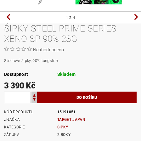
1
z 4
ŠIPKY STEEL PRIME SERIES
XENO SP 90% 23G
Neohodnoceno
Steelové šipky, 90% tungsten.
Dostupnost
Skladem
3 390 Kč
KÓD PRODUKTU
15191051
ZNAČKA
TARGET JAPAN
KATEGORIE
ŠIPKY
ZÁRUKA
2 ROKY