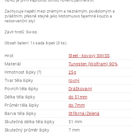
XENO je první kapitolou tohoto nového partnerství.
Zachycuje napětí mezi známým a neznámým, povědomým a
zvláštním, přesně stejně jako Motomuovo tajemné kouzlo a
nekonvenční styl.
Závit hrotů: Swiss.
Obsah balení: 1x sada šipek (3 ks).
Hrot
Steel - kovový SWISS
Materiál
Tungsten (Wolfram) 90%
Hmotnost šipky (?)
25g
Tvar těla šipky
rovný
Povrch těla šipky
Drážkovaný
Délka těla šipky
do 51mm
Průměr těla šipky
do 7mm
Barva těla šipky
Stříbrná/Zelená
Skutečná délka těla šipky
51 mm
Skutečný průměr šipky
7 mm