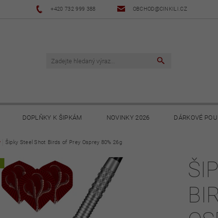
+420 732 999 388
OBCHOD@CINKILI.CZ
DOPLŇKY K ŠIPKÁM
NOVINKY 2026
DÁRKOVÉ POU
y
Šipky Steel Shot Birds of Prey Osprey 80% 26g
NOVINKY 2025
NOVINKY 2024
NOVINKY 2023
ŠI
A
PODMÍNKY
OCHRANA OSOBNÍCH ÚDAJŮ
SOUBORY KE STA
BI