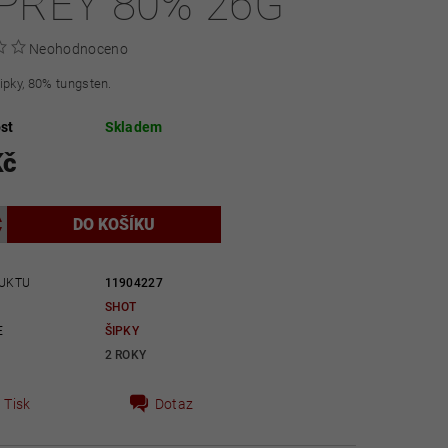
PREY 80% 26G
Neohodnoceno
ipky, 80% tungsten.
st
Skladem
Kč
UKTU
11904227
SHOT
E
ŠIPKY
2 ROKY
Tisk
Dotaz