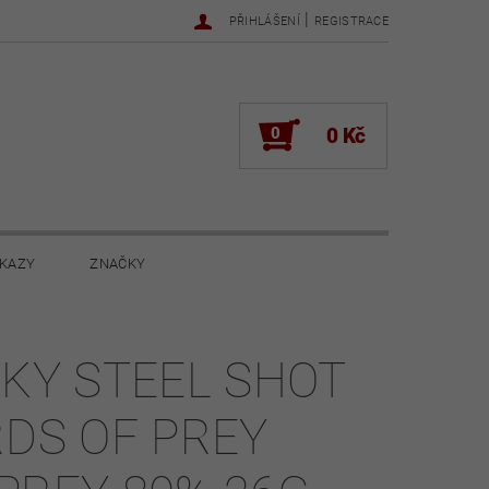
|
PŘIHLÁŠENÍ
REGISTRACE
0
0 Kč
KAZY
ZNAČKY
NOVINKY 2022
NOVINKY 2021
PKY STEEL SHOT
ŽENÍ
RDS OF PREY