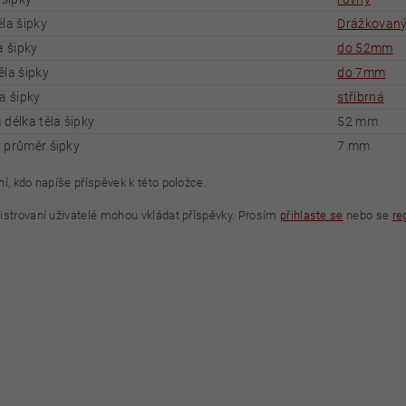
la šipky
Drážkovan
a šipky
do 52mm
ěla šipky
do 7mm
a šipky
stříbrná
 délka těla šipky
52 mm
 průměr šipky
7 mm
í, kdo napíše příspěvek k této položce.
istrovaní uživatelé mohou vkládat příspěvky. Prosím
přihlaste se
nebo se
re