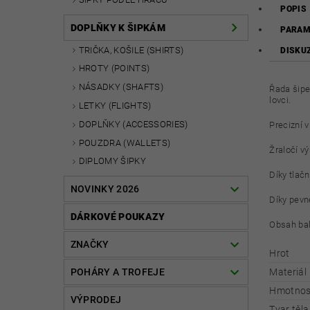
POPIS
DOPLŇKY K ŠIPKÁM
PARAM
TRIČKA, KOŠILE (SHIRTS)
DISKU
HROTY (POINTS)
NÁSADKY (SHAFTS)
Řada šipek
lovci.
LETKY (FLIGHTS)
DOPLŇKY (ACCESSORIES)
Precizní 
POUZDRA (WALLETS)
Žraločí v
DIPLOMY ŠIPKY
Díky tlač
NOVINKY 2026
Díky pevn
DÁRKOVÉ POUKAZY
Obsah bal
ZNAČKY
Hrot
POHÁRY A TROFEJE
Materiál
Hmotnost
VÝPRODEJ
Tvar těla