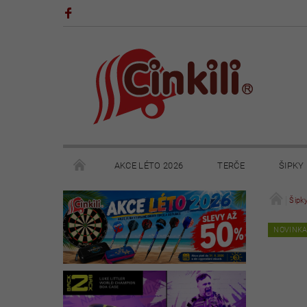
AKCE LÉTO 2026
TERČE
ŠIPKY
POHÁRY A TROFEJE
VÝPRODEJ
HRY
Šipk
NOVINK
KONTAKTY
NAPIŠTE NÁM
OBCHODNÍ 