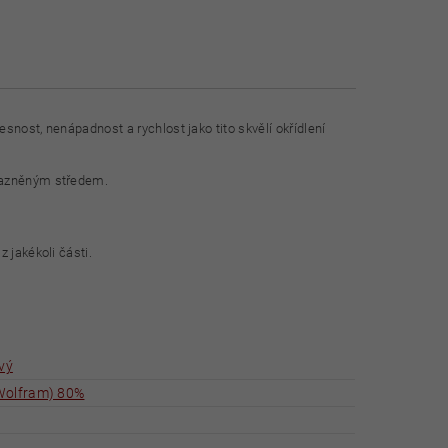
esnost, nenápadnost a rychlost jako tito skvělí okřídlení
ůrazněným středem.
 jakékoli části.
ový
Wolfram) 80%