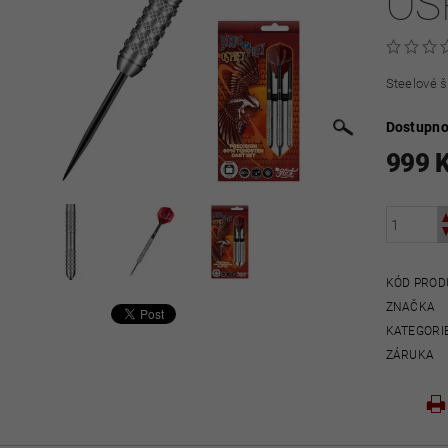
OS
Steelové š
Dostupno
999 
KÓD PROD
ZNAČKA
KATEGORI
ZÁRUKA