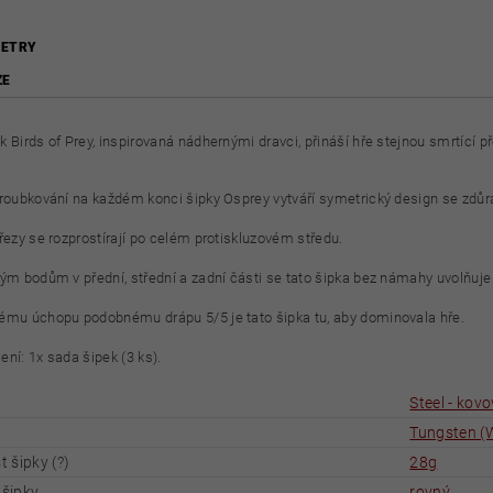
ETRY
ZE
 Birds of Prey, inspirovaná nádhernými dravci, přináší hře stejnou smrtící př
vroubkování na každém konci šipky Osprey vytváří symetrický design se zd
ýřezy se rozprostírají po celém protiskluzovém středu.
ným bodům v přední, střední a zadní části se tato šipka bez námahy uvolňuje z
ému úchopu podobnému drápu 5/5 je tato šipka tu, aby dominovala hře.
ení: 1x sada šipek (3 ks).
Steel - kov
Tungsten (
 šipky (?)
28g
 šipky
rovný