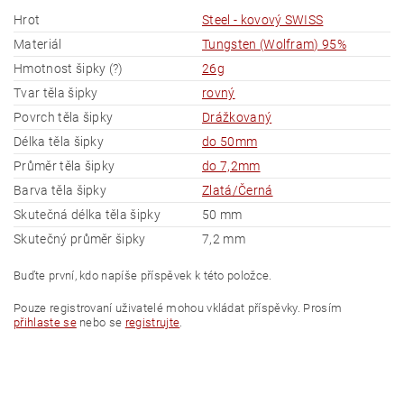
Hrot
Steel - kovový SWISS
Materiál
Tungsten (Wolfram) 95%
Hmotnost šipky (?)
26g
Tvar těla šipky
rovný
Povrch těla šipky
Drážkovaný
Délka těla šipky
do 50mm
Průměr těla šipky
do 7,2mm
Barva těla šipky
Zlatá/Černá
Skutečná délka těla šipky
50 mm
Skutečný průměr šipky
7,2 mm
Buďte první, kdo napíše příspěvek k této položce.
Pouze registrovaní uživatelé mohou vkládat příspěvky. Prosím
přihlaste se
nebo se
registrujte
.