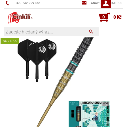
+420 732 999 388
OBCHOD@CINKILI.CZ
0
0 Kč
NOVINKA