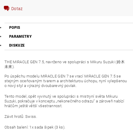
Dotaz
POPIS
PARAMETRY
DISKUZE
THE MIRACLE GEN 7.5, navrženo ve spolupráci s Mikuru Suzuki (鈴木
未來).
Po úspěchu modelu MIRACLE GEN 7 se vrací MIRACLE GEN 7.5 se
stejným oceňovaným tvarem a architekturou úchopu, nyní vylepšenou
o nový styl a výrazný dvoubarevný povlak.
Tento model, opět vyvinutý ve spolupráci s mistryní světa Mikuru
Suzuki, pokračuje v konceptu „nekonečného odrazu“ a zároveň nabízí
hráčům ještě větší všestrannost.
Závit hrotů: Swiss.
Obsah balení: 1x sada šipek (3 ks).