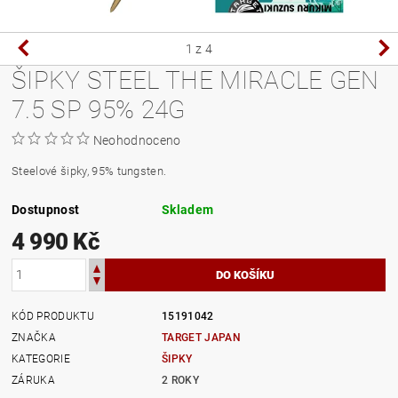
1
z 4
ŠIPKY STEEL THE MIRACLE GEN
7.5 SP 95% 24G
Neohodnoceno
Steelové šipky, 95% tungsten.
Dostupnost
Skladem
4 990 Kč
KÓD PRODUKTU
15191042
ZNAČKA
TARGET JAPAN
KATEGORIE
ŠIPKY
ZÁRUKA
2 ROKY