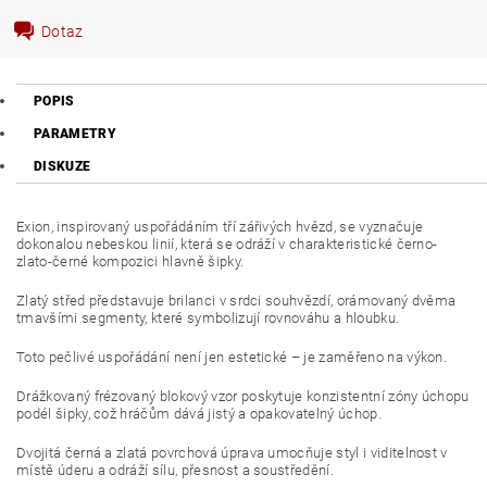
Dotaz
POPIS
PARAMETRY
DISKUZE
Exion, inspirovaný uspořádáním tří zářivých hvězd, se vyznačuje
dokonalou nebeskou linií, která se odráží v charakteristické černo-
zlato-černé kompozici hlavně šipky.
Zlatý střed představuje brilanci v srdci souhvězdí, orámovaný dvěma
tmavšími segmenty, které symbolizují rovnováhu a hloubku.
Toto pečlivé uspořádání není jen estetické – je zaměřeno na výkon.
Drážkovaný frézovaný blokový vzor poskytuje konzistentní zóny úchopu
podél šipky, což hráčům dává jistý a opakovatelný úchop.
Dvojitá černá a zlatá povrchová úprava umocňuje styl i viditelnost v
místě úderu a odráží sílu, přesnost a soustředění.