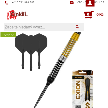
+420 732 999 388
OBCHOD@CINKILI.CZ
0
0 Kč
NOVINKA