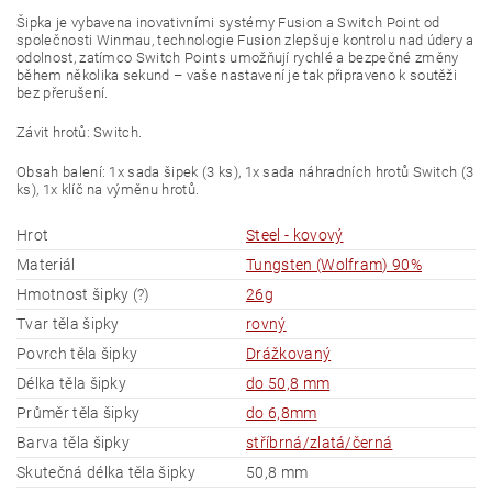
Šipka je vybavena inovativními systémy Fusion a Switch Point od
společnosti Winmau, technologie Fusion zlepšuje kontrolu nad údery a
odolnost, zatímco Switch Points umožňují rychlé a bezpečné změny
během několika sekund – vaše nastavení je tak připraveno k soutěži
bez přerušení.
Závit hrotů: Switch.
Obsah balení: 1x sada šipek (3 ks), 1x sada náhradních hrotů Switch (3
ks), 1x klíč na výměnu hrotů.
Hrot
Steel - kovový
Materiál
Tungsten (Wolfram) 90%
Hmotnost šipky (?)
26g
Tvar těla šipky
rovný
Povrch těla šipky
Drážkovaný
Délka těla šipky
do 50,8 mm
Průměr těla šipky
do 6,8mm
Barva těla šipky
stříbrná/zlatá/černá
Skutečná délka těla šipky
50,8 mm