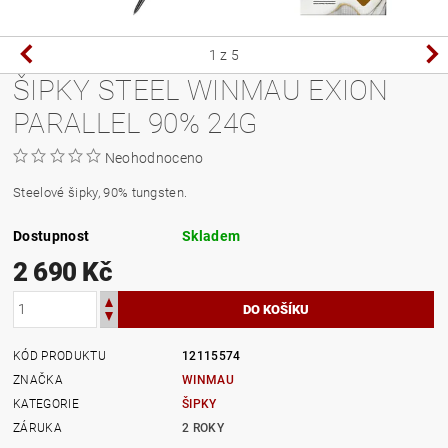
1
z 5
ŠIPKY STEEL WINMAU EXION
PARALLEL 90% 24G
Neohodnoceno
Steelové šipky, 90% tungsten.
Dostupnost
Skladem
2 690 Kč
KÓD PRODUKTU
12115574
ZNAČKA
WINMAU
KATEGORIE
ŠIPKY
ZÁRUKA
2 ROKY