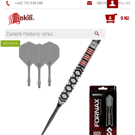
+420 732 999 388
OBCHOD@CINKILI.CZ
0
0 Kč
NOVINKA