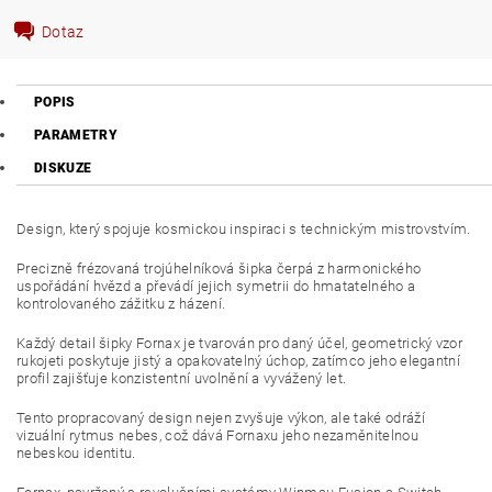
Dotaz
POPIS
PARAMETRY
DISKUZE
Design, který spojuje kosmickou inspiraci s technickým mistrovstvím.
Precizně frézovaná trojúhelníková šipka čerpá z harmonického
uspořádání hvězd a převádí jejich symetrii do hmatatelného a
kontrolovaného zážitku z házení.
Každý detail šipky Fornax je tvarován pro daný účel, geometrický vzor
rukojeti poskytuje jistý a opakovatelný úchop, zatímco jeho elegantní
profil zajišťuje konzistentní uvolnění a vyvážený let.
Tento propracovaný design nejen zvyšuje výkon, ale také odráží
vizuální rytmus nebes, což dává Fornaxu jeho nezaměnitelnou
nebeskou identitu.