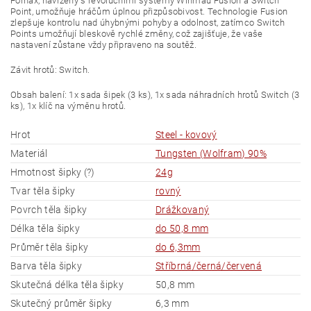
Fornax, navržený s revolučními systémy Winmau Fusion a Switch
Point, umožňuje hráčům úplnou přizpůsobivost. Technologie Fusion
zlepšuje kontrolu nad úhybnými pohyby a odolnost, zatímco Switch
Points umožňují bleskově rychlé změny, což zajišťuje, že vaše
nastavení zůstane vždy připraveno na soutěž.
Závit hrotů: Switch.
Obsah balení: 1x sada šipek (3 ks), 1x sada náhradních hrotů Switch (3
ks), 1x klíč na výměnu hrotů.
Hrot
Steel - kovový
Materiál
Tungsten (Wolfram) 90%
Hmotnost šipky (?)
24g
Tvar těla šipky
rovný
Povrch těla šipky
Drážkovaný
Délka těla šipky
do 50,8 mm
Průměr těla šipky
do 6,3mm
Barva těla šipky
Stříbrná/černá/červená
Skutečná délka těla šipky
50,8 mm
Skutečný průměr šipky
6,3 mm