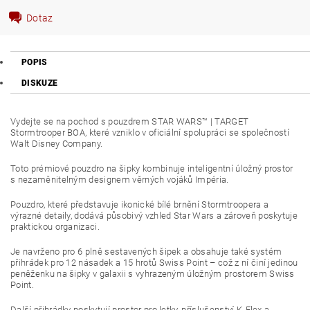
Dotaz
POPIS
DISKUZE
Vydejte se na pochod s pouzdrem STAR WARS™ | TARGET
Stormtrooper BOA, které vzniklo v oficiální spolupráci se společností
Walt Disney Company.
Toto prémiové pouzdro na šipky kombinuje inteligentní úložný prostor
s nezaměnitelným designem věrných vojáků Impéria.
Pouzdro, které představuje ikonické bílé brnění Stormtroopera a
výrazné detaily, dodává působivý vzhled Star Wars a zároveň poskytuje
praktickou organizaci.
Je navrženo pro 6 plně sestavených šipek a obsahuje také systém
přihrádek pro 12 násadek a 15 hrotů Swiss Point – což z ní činí jedinou
peněženku na šipky v galaxii s vyhrazeným úložným prostorem Swiss
Point.
Další přihrádky poskytují prostor pro letky, příslušenství K-Flex a