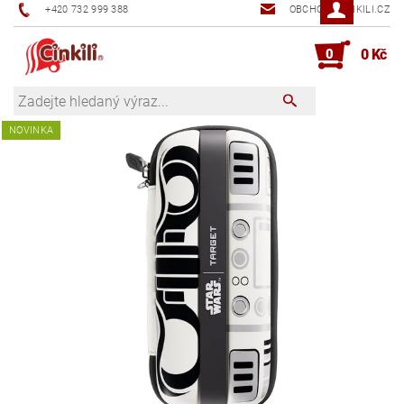
+420 732 999 388
OBCHOD@CINKILI.CZ
0
0 Kč
NOVINKA