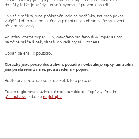
doplňky, takže je každý kus vaší výbavy připraven k použití.
Uvnitř je měkká, proti poškrábání odolná podšívka, zatímco pevná
vnější skořepina a bezpečné zapínání na zip chrání vaše vybavení
během přepravy.
Pouzdro Stormtrooper BOA, vytvořeno pro fanoušky Impéria i pro
náročné hráče šipek, přináší do vaší hry sílu Impéria.
Obsah balení: 1x pouzdro.
Obrázky jsou pouze ilustrativní, pouzdro neobsahuje šipky, ani žádná
jiná příslušenství, než jsou uvedena v popisu.
Buďte první, kdo napíše příspěvek k této položce.
Pouze registrovaní uživatelé mohou vkládat příspěvky. Prosím
přihlaste se
nebo se
registrujte
.