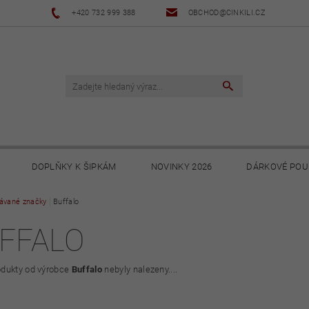
+420 732 999 388
OBCHOD@CINKILI.CZ
DOPLŇKY K ŠIPKÁM
NOVINKY 2026
DÁRKOVÉ POU
ávané značky
NOVINKY 2025
Buffalo
NOVINKY 2024
NOVINKY 2023
FFALO
PODMÍNKY
OCHRANA OSOBNÍCH ÚDAJŮ
SOUBORY KE STA
dukty od výrobce
Buffalo
nebyly nalezeny....