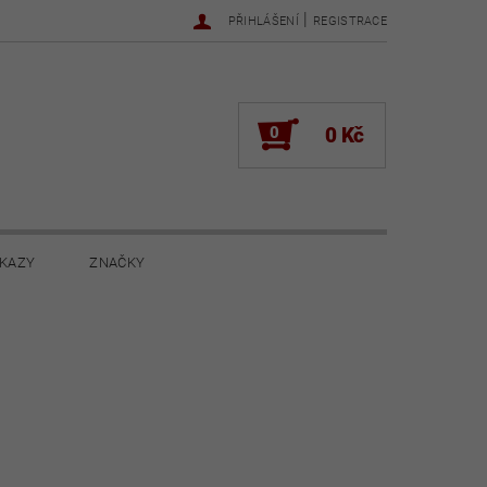
|
PŘIHLÁŠENÍ
REGISTRACE
0
0 Kč
KAZY
ZNAČKY
NOVINKY 2022
NOVINKY 2021
ŽENÍ