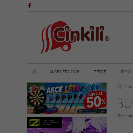
AKCE LÉTO 2026
TERČE
ŠIPKY
POHÁRY A TROFEJE
VÝPRODEJ
HRY
Prod
BU
KONTAKTY
NAPIŠTE NÁM
OBCHODNÍ 
Žádné pro