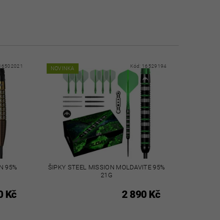
16502021
Kód:
16529194
NOVINKA
N 95%
ŠIPKY STEEL MISSION MOLDAVITE 95%
21G
0 Kč
2 890 Kč