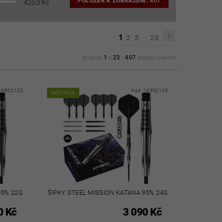
POLOŽEK K ZOBRAZENÍ:
407
4250
Kč
...
1
2
3
23
1
23
407
Stránka
z
-
položek celkem
16502132
Kód:
16502133
NOVINKA
95% 22G
ŠIPKY STEEL MISSION KATANA 95% 24G
0 Kč
3 090 Kč