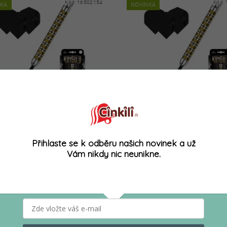
Kód:
16502154
Kód:
NKA
NOVINKA
 STEEL MISSION KINSUJI 95% 22G
ŠIPKY STEEL MISSION KINSUJI 
2 490 Kč
2 49
Přihlaste se k odběru našich novinek a už
Vám nikdy nic neunikne.
Kód:
16501310
Kód:
NKA
NOVINKA