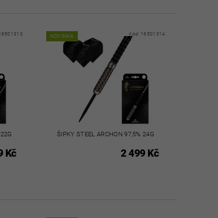
16501313
Kód:
16501314
NOVINKA
 22G
ŠIPKY STEEL ARCHON 97,5% 24G
9 Kč
2 499 Kč