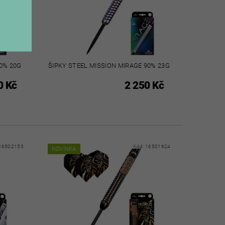
0% 20G
ŠIPKY STEEL MISSION MIRAGE 90% 23G
0 Kč
2 250 Kč
16502153
Kód:
16501624
NOVINKA