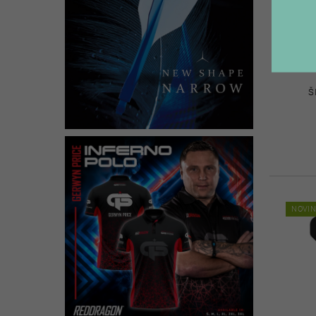
Š
NOVI