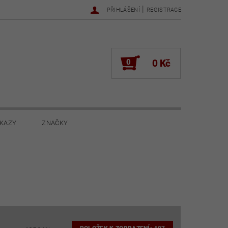
|
PŘIHLÁŠENÍ
REGISTRACE
0
0 Kč
KAZY
ZNAČKY
NOVINKY 2022
NOVINKY 2021
ŽENÍ