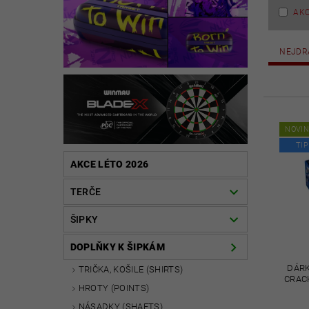
AK
NEJDR
NOVI
TIP
AKCE LÉTO 2026
TERČE
ŠIPKY
DOPLŇKY K ŠIPKÁM
DÁRK
TRIČKA, KOŠILE (SHIRTS)
CRACK
HROTY (POINTS)
NÁSADKY (SHAFTS)