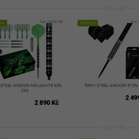
Kód:
16529196
Kód:
NKA
NOVINKA
 STEEL MISSION MOLDAVITE 95%
ŠIPKY STEEL ARCHON 97,5%
25G
2 49
2 890 Kč