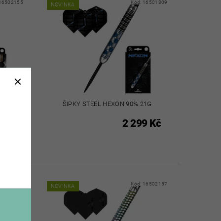
16502155
Kód:
16501309
NOVINKA
95% 24G
ŠIPKY STEEL HEXON 90% 21G
0 Kč
2 299 Kč
16502159
Kód:
16502157
NOVINKA