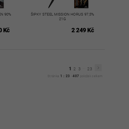
EN 90%
ŠIPKY STEEL MISSION HORUS 97,5%
21G
0 Kč
2 249 Kč
...
1
2
3
23
1
23
407
Stránka
z
-
položek celkem