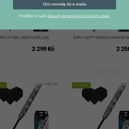
Chci novinky do e-mailu
Přečtěte si naše
Zásady zpracování osobních údajů.
IPKY STEEL HEXON 90% 23G
ŠIPKY SOFT MISSION MIRAGE 9
2 299 Kč
2 25
Kód:
16502152
Kód:
NKA
NOVINKA