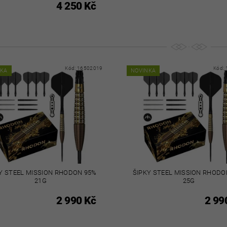
4 250 Kč
Kód:
16502019
Kód:
NKA
NOVINKA
Y STEEL MISSION RHODON 95%
ŠIPKY STEEL MISSION RHODO
21G
25G
2 990 Kč
2 99