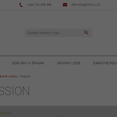
+420 732 999 388
OBCHOD@CINKILI.CZ
DOPLŇKY K ŠIPKÁM
NOVINKY 2026
DÁRKOVÉ POU
ávané značky
NOVINKY 2025
Mission
NOVINKY 2024
NOVINKY 2023
SSION
PODMÍNKY
OCHRANA OSOBNÍCH ÚDAJŮ
SOUBORY KE STA
SKLADĚ