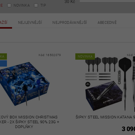
30
Kč
CE
NOVINKA
TIP
AŽŠÍ
NEJLEVNĚJŠÍ
NEJPRODÁVANĚJŠÍ
ABECEDNĚ
Kód:
16502079
Kód:
NKA
NOVINKA
OVÝ BOX MISSION CHRISTMAS
ŠIPKY STEEL MISSION KATANA 
ER - 2X ŠIPKY STEEL 90% 23G +
DOPLŇKY
3 09