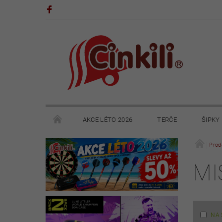
AKCE LÉTO 2026
TERČE
ŠIPKY
POHÁRY A TROFEJE
VÝPRODEJ
HRY
Prod
MI
KONTAKTY
NAPIŠTE NÁM
OBCHODNÍ 
NA 