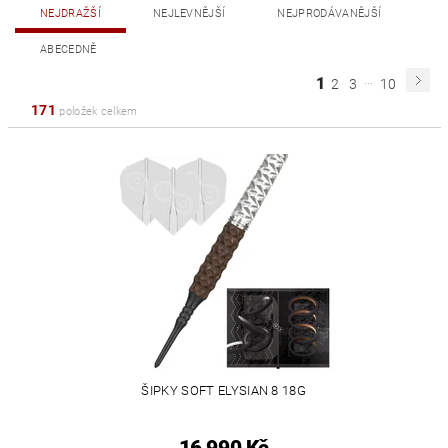
NEJDRAŽŠÍ
NEJLEVNĚJŠÍ
NEJPRODÁVANĚJŠÍ
ABECEDNĚ
...
1
2
3
10
171
položek celkem
ŠIPKY SOFT ELYSIAN 8 18G