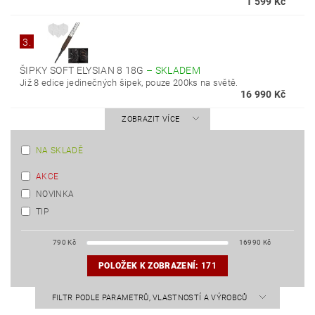
1 599 Kč
3.
ŠIPKY SOFT ELYSIAN 8 18G
–
SKLADEM
Již 8 edice jedinečných šipek, pouze 200ks na světě.
16 990 Kč
ZOBRAZIT VÍCE
NA SKLADĚ
AKCE
NOVINKA
TIP
790
Kč
16990
Kč
POLOŽEK K ZOBRAZENÍ:
171
FILTR PODLE PARAMETRŮ, VLASTNOSTÍ A VÝROBCŮ