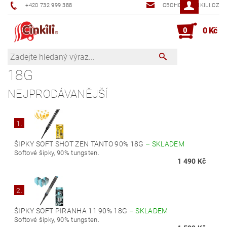
+420 732 999 388
OBCHOD@CINKILI.CZ
0
0 Kč
18G
NEJPRODÁVANĚJŠÍ
1.
ŠIPKY SOFT SHOT ZEN TANTO 90% 18G
–
SKLADEM
Softové šipky, 90% tungsten.
1 490 Kč
2.
ŠIPKY SOFT PIRANHA 11 90% 18G
–
SKLADEM
Softové šipky, 90% tungsten.