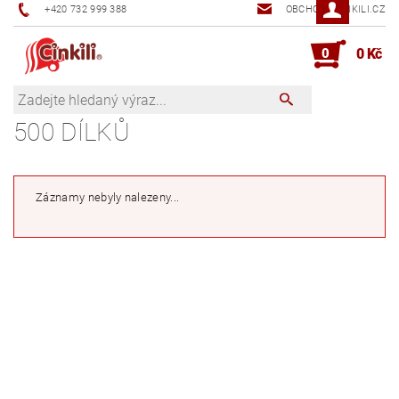
+420 732 999 388
OBCHOD@CINKILI.CZ
0
0 Kč
500 DÍLKŮ
Záznamy nebyly nalezeny...