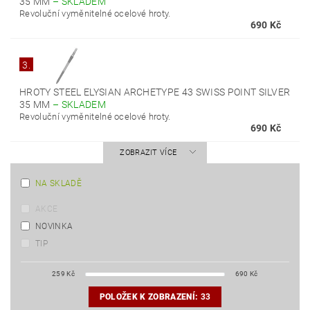
35 MM
–
SKLADEM
Revoluční vyměnitelné ocelové hroty.
690 Kč
3.
HROTY STEEL ELYSIAN ARCHETYPE 43 SWISS POINT SILVER
35 MM
–
SKLADEM
Revoluční vyměnitelné ocelové hroty.
690 Kč
ZOBRAZIT VÍCE
NA SKLADĚ
AKCE
NOVINKA
TIP
259
Kč
690
Kč
POLOŽEK K ZOBRAZENÍ:
33