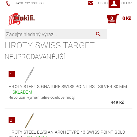
+420 732 999 388
OBCHOD@CINKILI.CZ
0
0 Kč
HROTY SWISS TARGET
NEJPRODÁVANĚJŠÍ
1.
HROTY STEEL SIGNATURE SWISS POINT RST SILVER 30 MM
–
SKLADEM
Revoluční vyměnitelné ocelové hroty.
449 Kč
2.
HROTY STEEL ELYSIAN ARCHETYPE 43 SWISS POINT GOLD