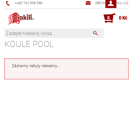
+420 732 999 388
OBCHOD@CINKILI.CZ
0
0 Kč
KOULE POOL
Záznamy nebyly nalezeny...