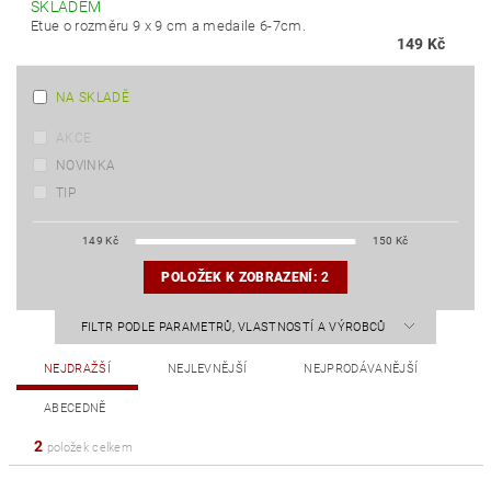
SKLADEM
Etue o rozměru 9 x 9 cm a medaile 6-7cm.
149 Kč
NA SKLADĚ
AKCE
NOVINKA
TIP
149
Kč
150
Kč
POLOŽEK K ZOBRAZENÍ:
2
FILTR PODLE PARAMETRŮ, VLASTNOSTÍ A VÝROBCŮ
NEJDRAŽŠÍ
NEJLEVNĚJŠÍ
NEJPRODÁVANĚJŠÍ
ABECEDNĚ
2
položek celkem