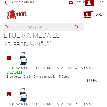
+420 732 999 388
OBCHOD@CINKILI.CZ
0
0 Kč
ETUE NA MEDAILE
NEJPRODÁVANĚJŠÍ
1.
ETUE NA MEDAILE C9503 MODRÁ, MEDAILE 45/50 MM
–
SKLADEM
Etue o rozměru 9 x 9 cm a medaile 4,5-5cm.
149 Kč
2.
ETUE NA MEDAILE C9503 MODRÁ, MEDAILE 60/70 MM
–