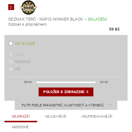
3.
ODZNAK TERČ - NÁPIS WINNER BLACK
–
SKLADEM
Odznak s připínáčkem.
59 Kč
NA SKLADĚ
AKCE
NOVINKA
TIP
59
Kč
60
Kč
POLOŽEK K ZOBRAZENÍ:
3
FILTR PODLE PARAMETRŮ, VLASTNOSTÍ A VÝROBCŮ
NEJDRAŽŠÍ
NEJLEVNĚJŠÍ
NEJPRODÁVANĚJŠÍ
ABECEDNĚ