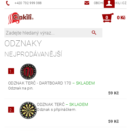
+420 732 999 388
OBCHOD@CINKILI.CZ
0
0 Kč
ODZNAKY
NEJPRODÁVANĚJŠÍ
1.
ODZNAK TERČ - DARTBOARD 170
–
SKLADEM
Odznak na pin.
59 Kč
ODZNAK TERČ
–
SKLADEM
Odznak s připínáčkem.
2.
59 Kč