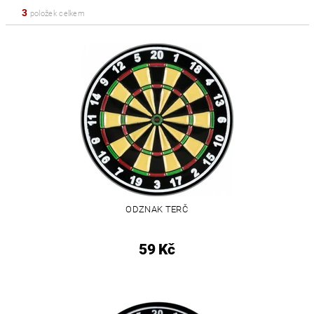
3
položek celkem
ODZNAK TERČ
59 Kč